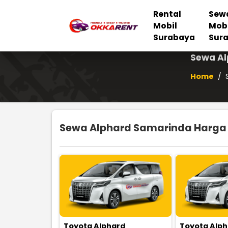
Rental
Sew
Mobil
Mob
Surabaya
Sur
Sewa Al
Home
/
Sewa Alphard Samarinda Harga M
Toyota Alphard
Toyota Alp