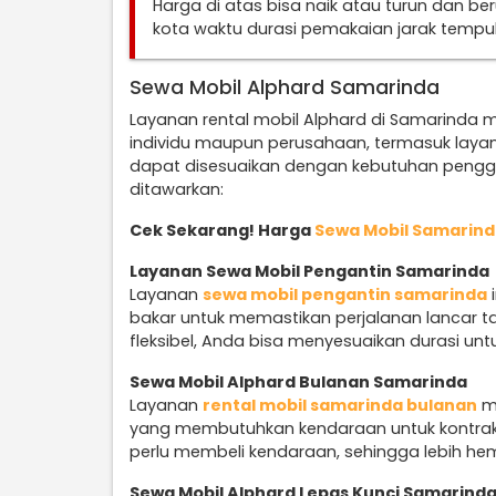
Harga di atas bisa naik atau turun dan b
kota waktu durasi pemakaian jarak temp
Sewa Mobil Alphard Samarinda
Layanan rental mobil Alphard di Samarinda m
individu maupun perusahaan, termasuk laya
dapat disesuaikan dengan kebutuhan penggu
ditawarkan:
Cek Sekarang! Harga
Sewa Mobil Samarin
Layanan Sewa Mobil Pengantin Samarinda
Layanan
sewa mobil pengantin samarinda
i
bakar untuk memastikan perjalanan lancar ta
fleksibel, Anda bisa menyesuaikan durasi unt
Sewa Mobil Alphard Bulanan Samarinda
Layanan
rental mobil samarinda bulanan
me
yang membutuhkan kendaraan untuk kontrak 
perlu membeli kendaraan, sehingga lebih he
Sewa Mobil Alphard Lepas Kunci Samarind