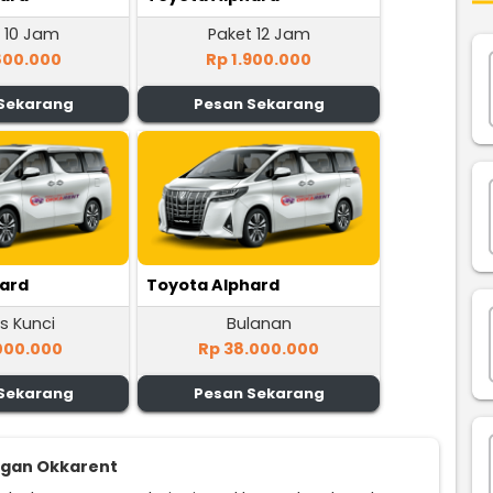
 10 Jam
Paket 12 Jam
800.000
Rp 1.900.000
Sekarang
Pesan Sekarang
hard
Toyota Alphard
s Kunci
Bulanan
000.000
Rp 38.000.000
Sekarang
Pesan Sekarang
ggan Okkarent