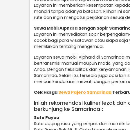
Layanan ini memberikan kesempatan kepad
mandiri tanpa adanya batasan. Pilihan ini 
rute dan ingin mengatur perjalanan sesuai d
Sewa Mobil Alphard dengan Sopir Samarin
Layanan ini menyediakan sopir berpengalam
cocok bagi para wisatawan atau siapa saja 
memikirkan tentang mengemudi.
Layanan sewa mobil Alphard di Samarinda me
bertransmisi manual maupun matic, yang da
Anda. Dengan fleksibilitas dan kenyamanan, la
Samarinda. Selain itu, tersedia juga opsi lain 
mencari kendaraan mewah dengan performa
Cek Harga
Sewa Pajero Samarinda
Terbaru
Inilah rekomendasi kuliner lezat dan
berkunjung ke Samarinda!:
Sate Payau
Sate daging rusa yang empuk dan memiliki 
Sate Payau Pak Ali, Jl. Cipto Mangunkusumo.