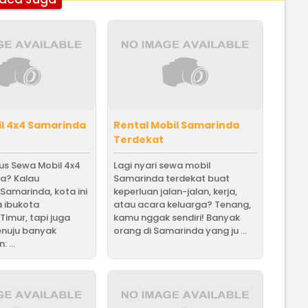
l 4x4 Samarinda
Rental Mobil Samarinda
Terdekat
us Sewa Mobil 4x4
Lagi nyari sewa mobil
da? Kalau
Samarinda terdekat buat
amarinda, kota ini
keperluan jalan-jalan, kerja,
 ibukota
atau acara keluarga? Tenang,
Timur, tapi juga
kamu nggak sendiri! Banyak
nuju banyak
orang di Samarinda yang ju ...
 ...