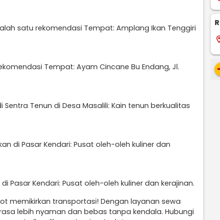
R
Salah satu rekomendasi Tempat: Amplang Ikan Tenggiri
locati
komendasi Tempat: Ayam Cincane Bu Endang, Jl.
re
i Sentra Tenun di Desa Masalili: Kain tenun berkualitas
an di Pasar Kendari: Pusat oleh-oleh kuliner dan
di Pasar Kendari: Pusat oleh-oleh kuliner dan kerajinan.
pot memikirkan transportasi! Dengan layanan sewa
terasa lebih nyaman dan bebas tanpa kendala. Hubungi