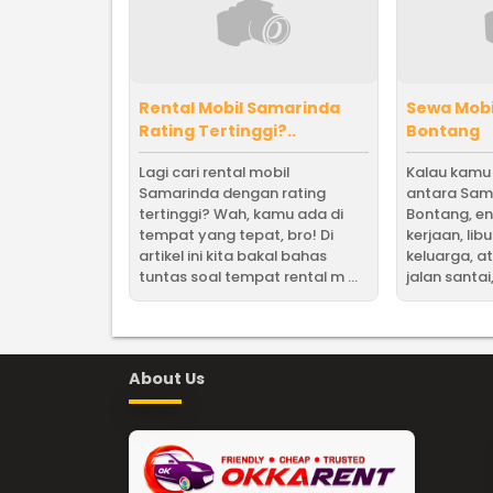
Rental Mobil Samarinda
Sewa Mobi
Rating Tertinggi?..
Bontang
Lagi cari rental mobil
Kalau kamu 
Samarinda dengan rating
antara Sam
tertinggi? Wah, kamu ada di
Bontang, en
tempat yang tepat, bro! Di
kerjaan, li
artikel ini kita bakal bahas
keluarga, a
tuntas soal tempat rental m ...
jalan santai,
About Us