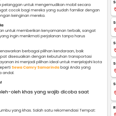
S
a pelanggan untuk mengemudikan mobil secara
locati
sangat cocok bagi mereka yang sudah familiar dengan
engan keinginan mereka.
S
da
locati
an untuk memberikan kenyamanan terbaik, sangat
yang ingin menikmati perjalanan tanpa harus
S
locati
nawarkan berbagai pilihan kendaraan, baik
pat disesuaikan dengan kebutuhan transportasi
yanan ini menjadi pilihan ideal untuk menjelajahi kota
S
seperti
Sewa Camry Samarinda
bagi Anda yang
locati
 andal.
!
S
 oleh-oleh khas yang wajib dicoba saat
locati
R
bumbu yang khas. Salah satu rekomendasi Tempat:
locati