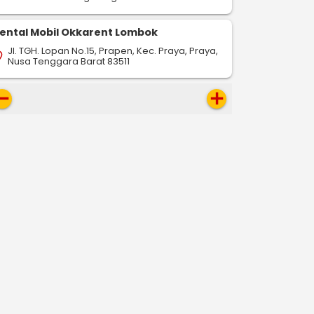
ental Mobil Okkarent Lombok
Jl. TGH. Lopan No.15, Prapen, Kec. Praya, Praya,
on_on
Nusa Tenggara Barat 83511
move
add