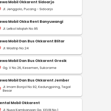
ewa Mobil Okkarent Sidoarjo
Jl. Jenggolo, Pucang - Sidoarjo
on_on
ewa Mobil Okka Rent Banyuwangi
Jl. Letkol Istiqlah No.95
on_on
ewa Mobil Dan Bus Okkarent Blitar
Jl. Mastrip No.24
on_on
ewa Mobil Dan Bus Okkarent Gresik
Gg. V No.26, Kesemen, Sukorame
on_on
ewa Mobil Dan Bus Okkarent Jember
Jl. Imam Bonjol No.92, Kedungpiring, Tegal
on_on
Besar
ental Mobil Okkarent
Jl. Nusa Kambangan Gg. XXVIII No.1
on_on