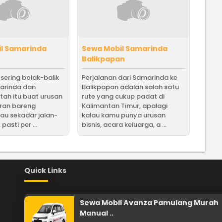
l Samarinda
Sewa Mobil Samarinda
Balikpapan
sering bolak-balik
Perjalanan dari Samarinda ke
arinda dan
Balikpapan adalah salah satu
tah itu buat urusan
rute yang cukup padat di
buran bareng
Kalimantan Timur, apalagi
tau sekadar jalan-
kalau kamu punya urusan
 pasti per ...
bisnis, acara keluarga, a ...
Quick Links
Sewa Mobil Avanza Pamulang Murah
Manual ..