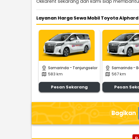
Okkarent sekarang dan kami siap membantu
Layanan Harga Sewa Mobil Toyota Alphard
-
-
pin_drop
pin_drop
Samarinda
Tanjungselor
Samarinda
B
583 km
567 km
map
map
Pesan Sekarang
Pesan Sek
Bagikan
B