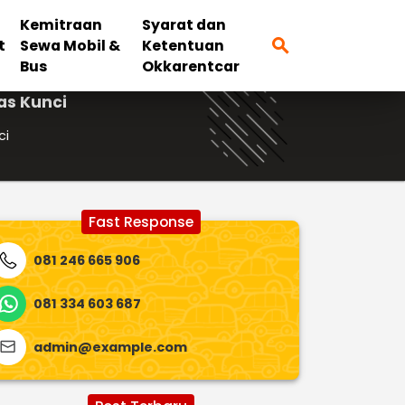
Kemitraan
Syarat dan
search
t
Sewa Mobil &
Ketentuan
Bus
Okkarentcar
as Kunci
ci
Fast Response
081 246 665 906
081 334 603 687
admin@example.com