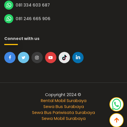
081 334 603 687
081 246 665 906
Connect with us
Copyright 2024 ©
Rental Mobil Surabaya
Sewa Bus Surabaya
Sewa Bus Pariwisata Surabaya
Sewa Mobil Surabaya
arrow_upward