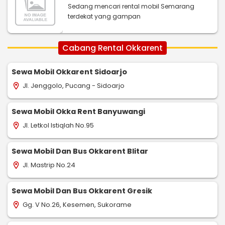
Sedang mencari rental mobil Semarang
terdekat yang gampan
Cabang Rental Okkarent
Sewa Mobil Okkarent Sidoarjo
Jl. Jenggolo, Pucang - Sidoarjo
location_on
Sewa Mobil Okka Rent Banyuwangi
Jl. Letkol Istiqlah No.95
location_on
Sewa Mobil Dan Bus Okkarent Blitar
Jl. Mastrip No.24
location_on
Sewa Mobil Dan Bus Okkarent Gresik
Gg. V No.26, Kesemen, Sukorame
location_on