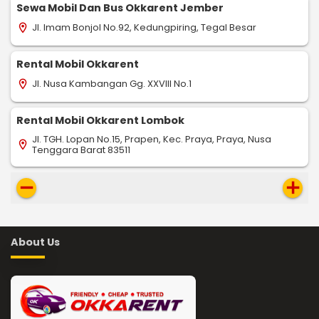
Sewa Mobil Dan Bus Okkarent Jember
Jl. Imam Bonjol No.92, Kedungpiring, Tegal Besar
location_on
Rental Mobil Okkarent
Jl. Nusa Kambangan Gg. XXVIII No.1
location_on
Rental Mobil Okkarent Lombok
Jl. TGH. Lopan No.15, Prapen, Kec. Praya, Praya, Nusa
location_on
Tenggara Barat 83511
remove
add
About Us