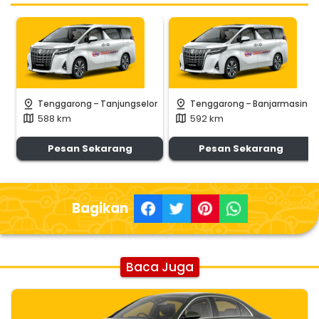
-
-
pin_drop
pin_drop
Tenggarong
Tanjungselor
Tenggarong
Banjarmasin
588 km
592 km
map
map
Pesan Sekarang
Pesan Sekarang
Bagikan
Baca Juga