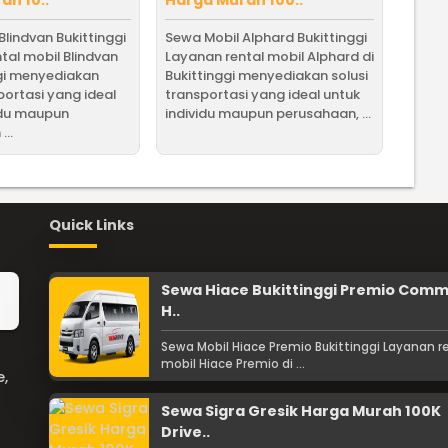
ah 10..
Harga Murah 100..
Blindvan Bukittinggi
Sewa Mobil Alphard Bukittinggi
tal mobil Blindvan
Layanan rental mobil Alphard di
ggi menyediakan
Bukittinggi menyediakan solusi
portasi yang ideal
transportasi yang ideal untuk
idu maupun
individu maupun perusahaan, ...
...
Quick Links
Sewa Hiace Bukittinggi Premio Com
H..
Sewa Mobil Hiace Premio Bukittinggi Layanan r
mobil Hiace Premio di ...
e,
Sewa Sigra Gresik Harga Murah 100K
Drive..