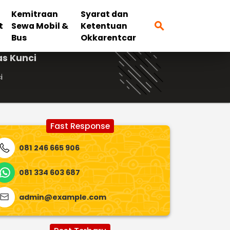
Kemitraan
Syarat dan
search
t
Sewa Mobil &
Ketentuan
Bus
Okkarentcar
as Kunci
i
Fast Response
081 246 665 906
081 334 603 687
admin@example.com