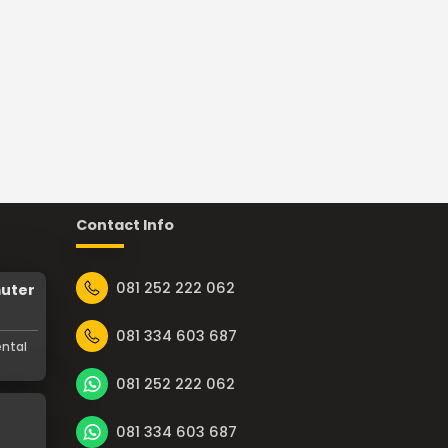
Contact Info
081 252 222 062
muter
081 334 603 687
ental
081 252 222 062
081 334 603 687