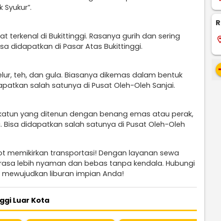
 Syukur”.
R
 terkenal di Bukittinggi. Rasanya gurih dan sering
locati
sa didapatkan di Pasar Atas Bukittinggi.
re
elur, teh, dan gula. Biasanya dikemas dalam bentuk
dapatkan salah satunya di Pusat Oleh-Oleh Sanjai.
au katun yang ditenun dengan benang emas atau perak,
 Bisa didapatkan salah satunya di Pusat Oleh-Oleh
epot memikirkan transportasi! Dengan layanan sewa
terasa lebih nyaman dan bebas tanpa kendala. Hubungi
 mewujudkan liburan impian Anda!
ggi Luar Kota