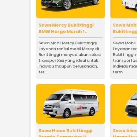
Sewa Mercy Bukittinggi
Sewa Mob
BMW Harga Murah 1..
Bukitting
Sewa Mobil Mercy Bukittinggi
Sewa Mobil 
Layanan rental mobil Mercy di
Layanan ren
Bukittinggi menyediakan solusi
Bukittinggi
transportasi yang ideal untuk
transportas
individu maupun perusahaan,
individu m
ter ...
term ...
Sewa Hiace Bukittinggi
Sewa blin