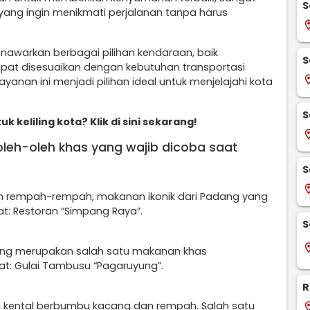
S
yang ingin menikmati perjalanan tanpa harus
locati
nawarkan berbagai pilihan kendaraan, baik
S
pat disesuaikan dengan kebutuhan transportasi
locati
yanan ini menjadi pilihan ideal untuk menjelajahi kota
S
uk keliling kota? Klik di sini sekarang!
locati
 oleh-oleh khas yang wajib dicoba saat
S
locati
n rempah-rempah, makanan ikonik dari Padang yang
t: Restoran “Simpang Raya”.
S
locati
yang merupakan salah satu makanan khas
t: Gulai Tambusu “Pagaruyung”.
R
h kental berbumbu kacang dan rempah. Salah satu
locati