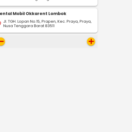
ental Mobil Okkarent Lombok
Jl. TGH. Lopan No.15, Prapen, Kec. Praya, Praya,
on_on
Nusa Tenggara Barat 83511
move
add