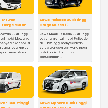
il Mewah
Sewa Palisade Bukittinggi
gi Harga Murah..
Harga Murah 10..
Mewah Bukittinggi
Sewa Mobil Palisade Bukittinggi
tal mobil Mewah di
Layanan rental mobil Palisade
 menyediakan solusi
di Bukittinggi menyediakan
i yang ideal untuk
solusi transportasi yang ideal
aupun perusahaan,
untuk individu maupun
perusahaan ...
dvan Bukittinggi
Sewa Alphard Bukittinggi