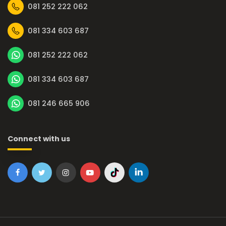
081 252 222 062
081 334 603 687
081 252 222 062
081 334 603 687
081 246 665 906
Connect with us