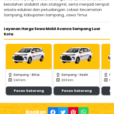
keindahan stalaktit dan stalagmit, serta menjadi tempat
wisata edukasi dan petualangan. Lokasi: Kecamatan
Sampang, Kabupaten Sampang, Jawa Timur.
Layanan Harga Sewa Mobil Avanza Sampang Luar
Kota
-
-
pin_drop
pin_drop
pin_drop
Sampang
Blitar
Sampang
Kediri
Sa
243 km
203 km
17
map
map
map
Pesan Sekarang
Pesan Sekarang
Pe
Bagikan