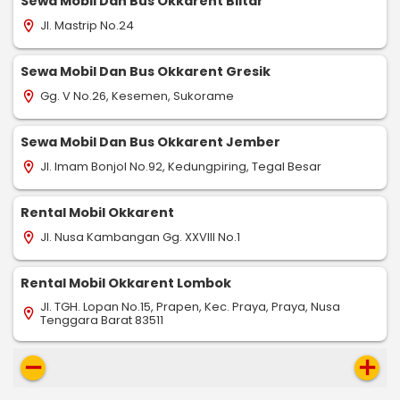
Sewa Mobil Dan Bus Okkarent Blitar
Jl. Mastrip No.24
location_on
Sewa Mobil Dan Bus Okkarent Gresik
Gg. V No.26, Kesemen, Sukorame
location_on
Sewa Mobil Dan Bus Okkarent Jember
Jl. Imam Bonjol No.92, Kedungpiring, Tegal Besar
location_on
Rental Mobil Okkarent
Jl. Nusa Kambangan Gg. XXVIII No.1
location_on
Rental Mobil Okkarent Lombok
Jl. TGH. Lopan No.15, Prapen, Kec. Praya, Praya, Nusa
location_on
Tenggara Barat 83511
remove
add