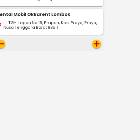
ental Mobil Okkarent Lombok
Jl. TGH. Lopan No.15, Prapen, Kec. Praya, Praya,
on_on
Nusa Tenggara Barat 83511
move
add