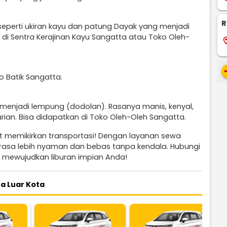
R
 seperti ukiran kayu dan patung Dayak yang menjadi
an di Sentra Kerajinan Kayu Sangatta atau Toko Oleh-
locati
re
ko Batik Sangatta.
 menjadi lempung (dodolan). Rasanya manis, kenyal,
rian. Bisa didapatkan di Toko Oleh-Oleh Sangatta.
ot memikirkan transportasi! Dengan layanan sewa
terasa lebih nyaman dan bebas tanpa kendala. Hubungi
 mewujudkan liburan impian Anda!
a Luar Kota