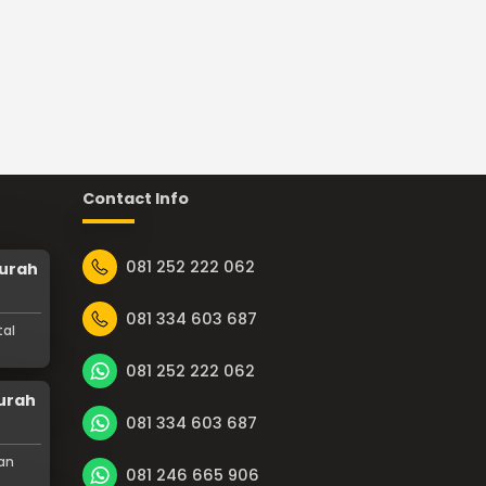
Contact Info
081 252 222 062
Murah
081 334 603 687
tal
081 252 222 062
Murah
081 334 603 687
an
081 246 665 906