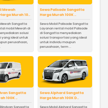
il Mewah
Sewa Palisade Sangatta
Harga Murah 10..
Harga Murah 100K ..
 Mewah Sangatta
Sewa Mobil Palisade Sangatta
tal mobil Mewah di
Layanan rental mobil Palisade
enyediakan solusi
di Sangatta menyediakan
i yang ideal untuk
solusi transportasi yang ideal
aupun perusahaan,
untuk individu maupun
.
perusahaan, term ...
dvan Sangatta
Sewa Alphard Sangatta
ah 100K ..
Harga Murah 100K D..
Blindvan Sangatta
Sewa Mobil Alphard Sangatta