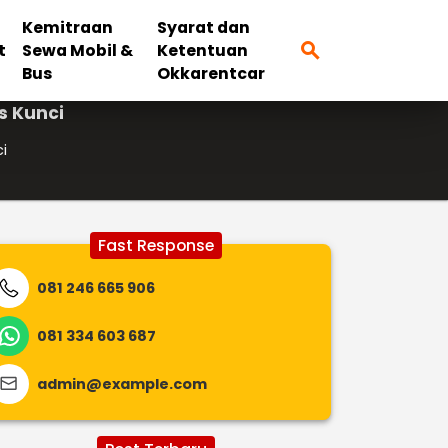
Kemitraan
Syarat dan
search
t
Sewa Mobil &
Ketentuan
Bus
Okkarentcar
s Kunci
i
Fast Response
081 246 665 906
081 334 603 687
admin@example.com