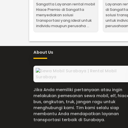
Sangatta Layanan rental mobil
Layanan ren
Hiace Premio di Sangatta
di Sangatt
menyediakan solusi
solusi trans
transportasi yang ideal untuk
untuk indiv
individu maupun perusaha ...
perusahaan, 
About Us
Jika Anda memiliki pertanyaan atau ingin
melakukan pemesanan sewa mobil, elf, hiac
bus, angkutan, truk, jangan ragu untuk
menghubungi kami. Tim kami selalu siap
membantu Anda mendapatkan layanan
transportasi terbaik di Surabaya.