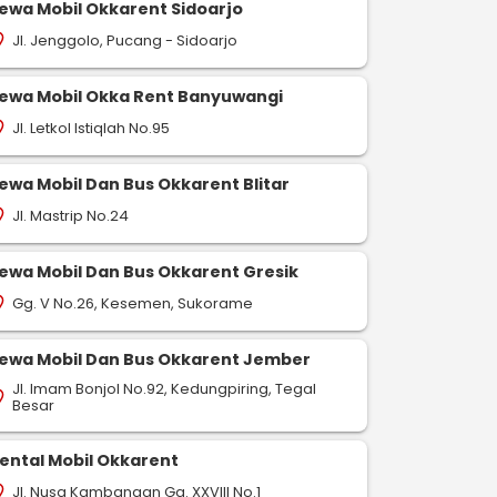
ewa Mobil Okkarent Sidoarjo
Jl. Jenggolo, Pucang - Sidoarjo
on_on
ewa Mobil Okka Rent Banyuwangi
Jl. Letkol Istiqlah No.95
on_on
ewa Mobil Dan Bus Okkarent Blitar
Jl. Mastrip No.24
on_on
ewa Mobil Dan Bus Okkarent Gresik
Gg. V No.26, Kesemen, Sukorame
on_on
ewa Mobil Dan Bus Okkarent Jember
Jl. Imam Bonjol No.92, Kedungpiring, Tegal
on_on
Besar
ental Mobil Okkarent
Jl. Nusa Kambangan Gg. XXVIII No.1
on_on