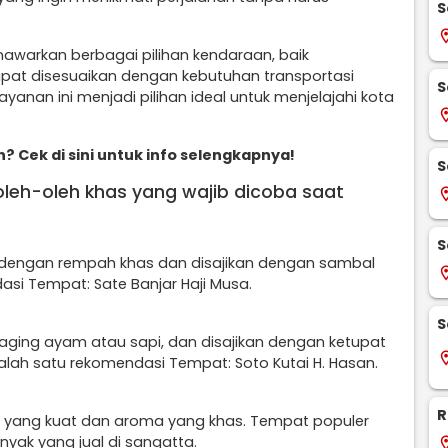
S
locati
awarkan berbagai pilihan kendaraan, baik
pat disesuaikan dengan kebutuhan transportasi
S
yanan ini menjadi pilihan ideal untuk menjelajahi kota
locati
 Cek di sini untuk info selengkapnya!
S
 oleh-oleh khas yang wajib dicoba saat
locati
S
 dengan rempah khas dan disajikan dengan sambal
locati
si Tempat: Sate Banjar Haji Musa.
S
 daging ayam atau sapi, dan disajikan dengan ketupat
locati
Salah satu rekomendasi Tempat: Soto Kutai H. Hasan.
R
sa yang kuat dan aroma yang khas. Tempat populer
nyak yang jual di sangatta.
locati