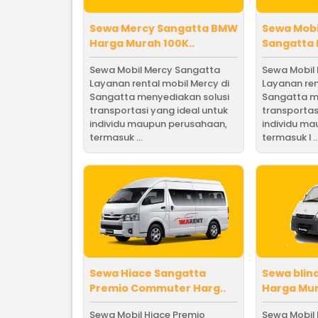
Sewa Mercy Sangatta BMW
Sewa Mob
Harga Murah 100K..
Sangatta 
Sewa Mobil Mercy Sangatta
Sewa Mobil
Layanan rental mobil Mercy di
Layanan ren
Sangatta menyediakan solusi
Sangatta m
transportasi yang ideal untuk
transportas
individu maupun perusahaan,
individu m
termasuk ...
termasuk l ..
Sewa Hiace Sangatta
Sewa blin
Premio Commuter Harg..
Harga Mur
Sewa Mobil Hiace Premio
Sewa Mobil 