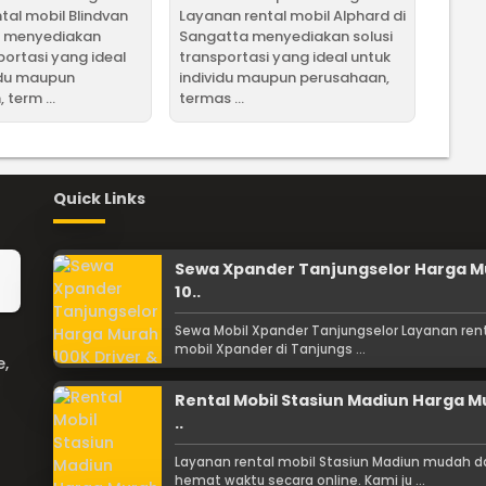
tal mobil Blindvan
Layanan rental mobil Alphard di
a menyediakan
Sangatta menyediakan solusi
portasi yang ideal
transportasi yang ideal untuk
idu maupun
individu maupun perusahaan,
term ...
termas ...
Quick Links
Sewa Xpander Tanjungselor Harga 
10..
Sewa Mobil Xpander Tanjungselor Layanan ren
mobil Xpander di Tanjungs ...
e,
Rental Mobil Stasiun Madiun Harga 
..
Layanan rental mobil Stasiun Madiun mudah d
hemat waktu secara online. Kami ju ...