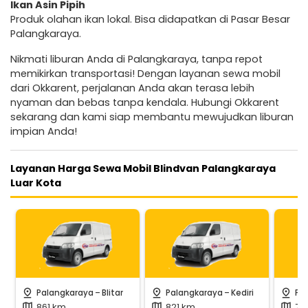
Ikan Asin Pipih
Produk olahan ikan lokal. Bisa didapatkan di Pasar Besar
Palangkaraya.
Nikmati liburan Anda di Palangkaraya, tanpa repot
memikirkan transportasi! Dengan layanan sewa mobil
dari Okkarent, perjalanan Anda akan terasa lebih
nyaman dan bebas tanpa kendala. Hubungi Okkarent
sekarang dan kami siap membantu mewujudkan liburan
impian Anda!
Layanan Harga Sewa Mobil Blindvan Palangkaraya
Luar Kota
-
-
pin_drop
pin_drop
pin_drop
Palangkaraya
Blitar
Palangkaraya
Kediri
Pa
861 km
821 km
79
map
map
map