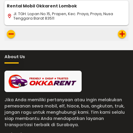
Rental Mobil Okkarent Lombok
Jl. TGH. Lopan No.15, Prapen, Kec. Praya, Praya, Nusa
location_on
Tenggara Barat 83511
remove
add
About Us
Jika Anda memiliki pertanyaan atau ingin melakukan
pemesanan sewa mobil, elf, hiace, bus, angkutan, truk,
jangan ragu untuk menghubungi kami. Tim kami selalu
siap membantu Anda mendapatkan layanan
transportasi terbaik di Surabaya.