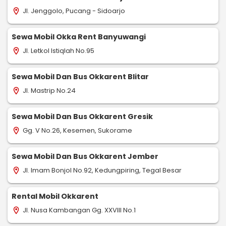
Jl. Jenggolo, Pucang - Sidoarjo
location_on
Sewa Mobil Okka Rent Banyuwangi
Jl. Letkol Istiqlah No.95
location_on
Sewa Mobil Dan Bus Okkarent Blitar
Jl. Mastrip No.24
location_on
Sewa Mobil Dan Bus Okkarent Gresik
Gg. V No.26, Kesemen, Sukorame
location_on
Sewa Mobil Dan Bus Okkarent Jember
Jl. Imam Bonjol No.92, Kedungpiring, Tegal Besar
location_on
Rental Mobil Okkarent
Jl. Nusa Kambangan Gg. XXVIII No.1
location_on