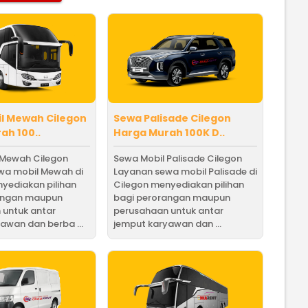
l Mewah Cilegon
Sewa Palisade Cilegon
ah 100..
Harga Murah 100K D..
 Mewah Cilegon
Sewa Mobil Palisade Cilegon
wa mobil Mewah di
Layanan sewa mobil Palisade di
yediakan pilihan
Cilegon menyediakan pilihan
angan maupun
bagi perorangan maupun
 untuk antar
perusahaan untuk antar
awan dan berba ...
jemput karyawan dan ...