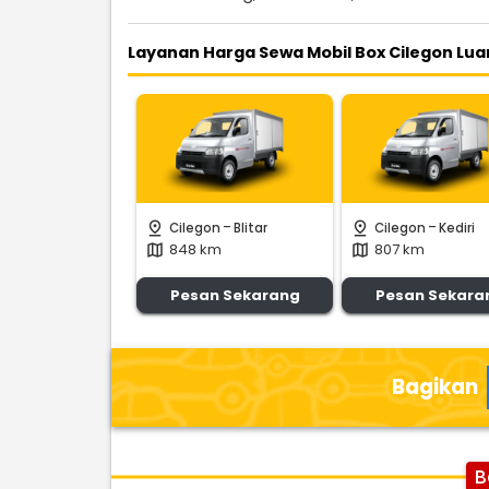
Layanan Harga Sewa Mobil Box Cilegon Lua
-
-
pin_drop
pin_drop
Cilegon
Blitar
Cilegon
Kediri
848 km
807 km
map
map
Pesan Sekarang
Pesan Sekara
Bagikan
B