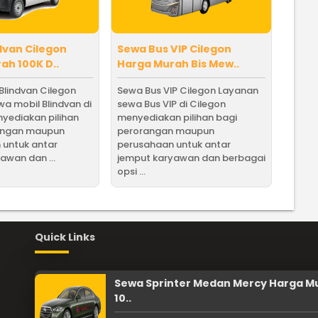
dvan Cilegon
Sewa Bus VIP Cilegon
ah 100K D..
Harga Murah Bis Mew..
Blindvan Cilegon
Sewa Bus VIP Cilegon Layanan
a mobil Blindvan di
sewa Bus VIP di Cilegon
yediakan pilihan
menyediakan pilihan bagi
angan maupun
perorangan maupun
 untuk antar
perusahaan untuk antar
awan dan ...
jemput karyawan dan berbagai
opsi ...
Quick Links
Sewa Sprinter Medan Mercy Harga M
10..