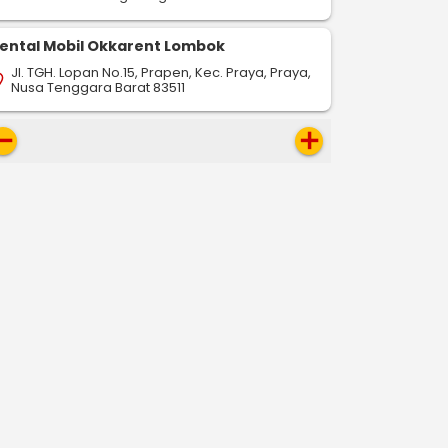
ental Mobil Okkarent Lombok
Jl. TGH. Lopan No.15, Prapen, Kec. Praya, Praya,
on_on
Nusa Tenggara Barat 83511
move
add
-
-
-
drop
pin_drop
pin_drop
Cilegon
Semarang
Cilegon
Tangerang
Cilegon
533 km
82,8 km
610 km
ap
map
map
Pesan Sekarang
Pesan Sekarang
Pesan S