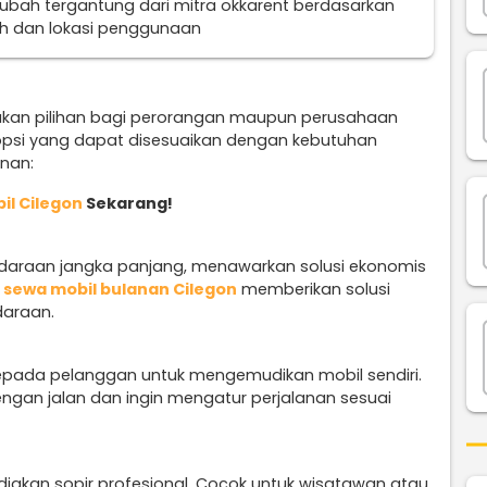
erubah tergantung dari mitra okkarent berdasarkan
uh dan lokasi penggunaan
akan pilihan bagi perorangan maupun perusahaan
opsi yang dapat disesuaikan dengan kebutuhan
anan:
il Cilegon
Sekarang!
ndaraan jangka panjang, menawarkan solusi ekonomis
n
sewa mobil bulanan Cilegon
memberikan solusi
daraan.
epada pelanggan untuk mengemudikan mobil sendiri.
engan jalan dan ingin mengatur perjalanan sesuai
diakan sopir profesional. Cocok untuk wisatawan atau