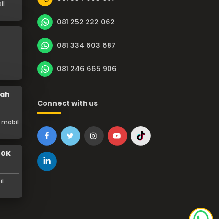
il
081 252 222 062
081 334 603 687
081 246 665 906
rah
Connect with us
 mobil
00K
il