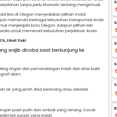
S
perjalanan tanpa perlu khawatir tentang mengemudi.
locati
bil Box di Cilegon menyediakan pilihan mobil
apat memenuhi berbagai kebutuhan transportasi Anda
S
tuk menjelajahi kota Cilegon. Adapun pilihan lain
locati
sedia untuk memenuhi kebutuhan perjalanan Anda.
%, Lihat Yuk!
S
ang wajib dicoba saat berkunjung ke
locati
S
king ringan dan pemandangan indah dari atas bukit.
locati
grafi alam.
S
an air yang jernih. Bisa berenang atau sekadar
locati
R
 dengan pasir putih dan ombak yang tenang. Cocok
enikmati sunset yang indah.
locati