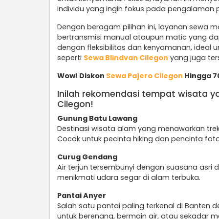
individu yang ingin fokus pada pengalaman 
Dengan beragam pilihan ini, layanan sewa mo
bertransmisi manual ataupun matic yang d
dengan fleksibilitas dan kenyamanan, ideal un
seperti
Sewa Blindvan Cilegon
yang juga ter
Wow! Diskon
Sewa Pajero Cilegon
Hingga 70
Inilah rekomendasi tempat wisata y
Cilegon!
Gunung Batu Lawang
Destinasi wisata alam yang menawarkan trek
Cocok untuk pecinta hiking dan pencinta foto
Curug Gendang
Air terjun tersembunyi dengan suasana asri d
menikmati udara segar di alam terbuka.
Pantai Anyer
Salah satu pantai paling terkenal di Banten
untuk berenang, bermain air, atau sekadar m