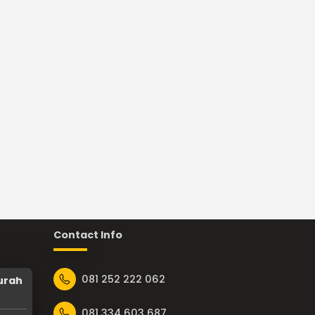
Contact Info
081 252 222 062
urah
081 334 603 687