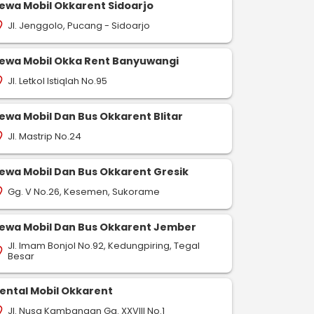
ewa Mobil Okkarent Sidoarjo
Jl. Jenggolo, Pucang - Sidoarjo
on_on
ewa Mobil Okka Rent Banyuwangi
Jl. Letkol Istiqlah No.95
on_on
ewa Mobil Dan Bus Okkarent Blitar
Jl. Mastrip No.24
on_on
ewa Mobil Dan Bus Okkarent Gresik
Gg. V No.26, Kesemen, Sukorame
on_on
ewa Mobil Dan Bus Okkarent Jember
Jl. Imam Bonjol No.92, Kedungpiring, Tegal
on_on
Besar
ental Mobil Okkarent
Jl. Nusa Kambangan Gg. XXVIII No.1
on_on