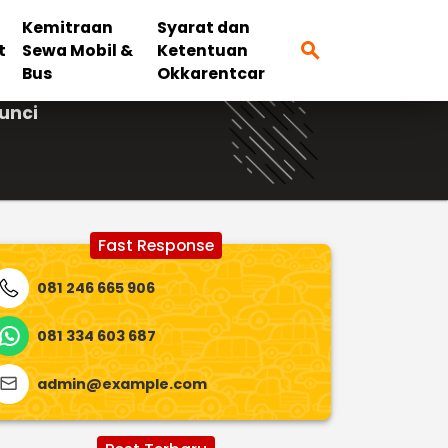
Kemitraan
Syarat dan
search
t
Sewa Mobil &
Ketentuan
Bus
Okkarentcar
unci
Fast Response
081 246 665 906
081 334 603 687
admin@example.com