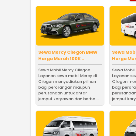
Sewa Mercy Cilegon BMW
Sewa Mobi
Harga Murah 100K ..
Harga Mur
Sewa Mobil Mercy Cilegon
Sewa Mobil
Layanan sewa mobil Mercy di
Layanan se
Cilegon menyediakan pilihan
Cilegon men
bagi perorangan maupun
bagi peror
perusahaan untuk antar
perusahaan
jemput karyawan dan berba ...
jemput kary