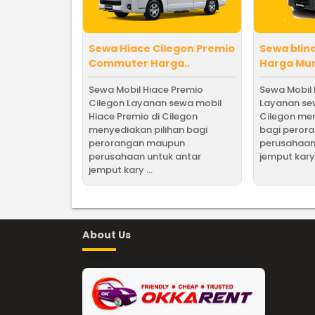
Sewa Hiace Cilegon Premio
Sewa blin
Commuter Harga..
Harga Mur
Sewa Mobil Hiace Premio
Sewa Mobil 
Cilegon Layanan sewa mobil
Layanan sew
Hiace Premio di Cilegon
Cilegon men
menyediakan pilihan bagi
bagi peror
perorangan maupun
perusahaan
perusahaan untuk antar
jemput kary
jemput kary ...
About Us