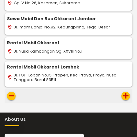
Gg. V No.26, Kesemen, Sukorame
location_on
Sewa Mobil Dan Bus Okkarent Jember
Jl. Imam Bonjol No.92, Kedungpiring, Tegal Besar
location_on
Rental Mobil Okkarent
Jl. Nusa Kambangan Gg. XXVIII No.1
location_on
Rental Mobil Okkarent Lombok
Jl. TGH. Lopan No.15, Prapen, Kec. Praya, Praya, Nusa
location_on
Tenggara Barat 83511
remove
add
About Us