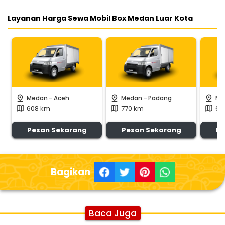
Layanan Harga Sewa Mobil Box Medan Luar Kota
-
-
pin_drop
pin_drop
pin_drop
Medan
Aceh
Medan
Padang
Me
608 km
770 km
69
map
map
map
Pesan Sekarang
Pesan Sekarang
Pe
Bagikan
Baca Juga