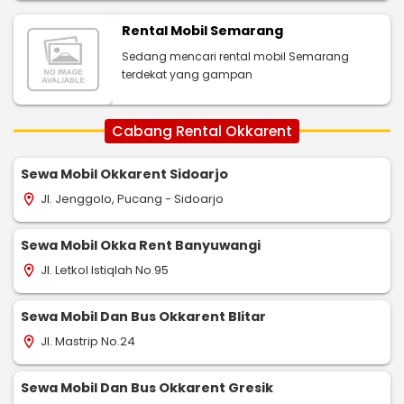
Rental Mobil Semarang
Sedang mencari rental mobil Semarang
terdekat yang gampan
Cabang Rental Okkarent
Sewa Mobil Okkarent Sidoarjo
Jl. Jenggolo, Pucang - Sidoarjo
location_on
Sewa Mobil Okka Rent Banyuwangi
Jl. Letkol Istiqlah No.95
location_on
Sewa Mobil Dan Bus Okkarent Blitar
Jl. Mastrip No.24
location_on
Sewa Mobil Dan Bus Okkarent Gresik