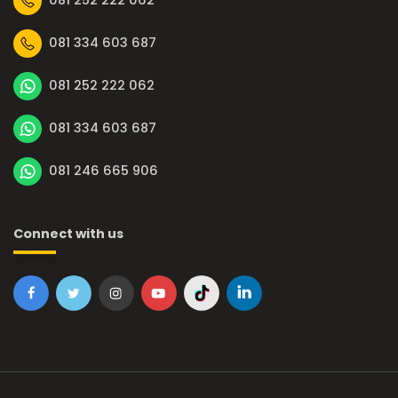
081 252 222 062
081 334 603 687
081 252 222 062
081 334 603 687
081 246 665 906
Connect with us