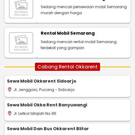
Sedang mencari persewaan mobil Semarang
murah dengan harga
Rental Mobil Semarang
Sedang mencari rental mobil Semarang
terdekat yang gampan
Cabang Rental Okkarent
Sewa Mobil Okkarent Sidoarjo
Jl. Jenggolo, Pucang - Sidoarjo
location_on
Sewa Mobil Okka Rent Banyuwangi
Jl. Letkol Istiqlah No.95
location_on
Sewa Mobil Dan Bus Okkarent Blitar