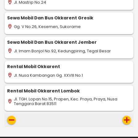
Jl. Mastrip No.24
location_on
Sewa Mobil Dan Bus Okkarent Gresik
Gg. V No.26, Kesemen, Sukorame
location_on
Sewa Mobil Dan Bus Okkarent Jember
Jl. Imam Bonjol No.92, Kedungpiring, Tegal Besar
location_on
Rental Mobil Okkarent
Jl. Nusa Kambangan Gg. XXVIII No.1
location_on
Rental Mobil Okkarent Lombok
Jl. TGH. Lopan No.15, Prapen, Kec. Praya, Praya, Nusa
location_on
Tenggara Barat 83511
remove
add