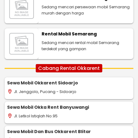
Sedang mencari persewaan mobil Semarang
murah dengan harga
Rental Mobil Semarang
Sedang mencari rental mobil Semarang
terdekat yang gampan
Cabang Rental Okkarent
Sewa Mobil Okkarent Sidoarjo
Jl. Jenggolo, Pucang - Sidoarjo
location_on
Sewa Mobil Okka Rent Banyuwangi
Jl. Letkol Istiqlah No.95
location_on
Sewa Mobil Dan Bus Okkarent Blitar