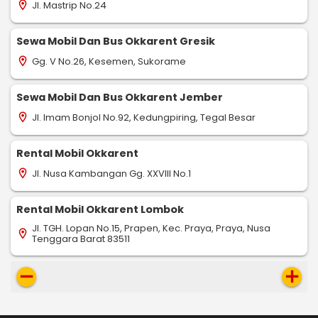
Jl. Mastrip No.24
location_on
Sewa Mobil Dan Bus Okkarent Gresik
Gg. V No.26, Kesemen, Sukorame
location_on
Sewa Mobil Dan Bus Okkarent Jember
Jl. Imam Bonjol No.92, Kedungpiring, Tegal Besar
location_on
Rental Mobil Okkarent
Jl. Nusa Kambangan Gg. XXVIII No.1
location_on
Rental Mobil Okkarent Lombok
Jl. TGH. Lopan No.15, Prapen, Kec. Praya, Praya, Nusa
location_on
Tenggara Barat 83511
remove
add