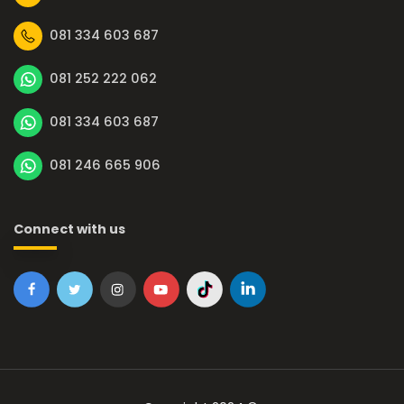
081 334 603 687
081 252 222 062
081 334 603 687
081 246 665 906
Connect with us