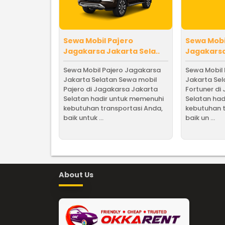
Sewa Mobil Pajero
Sewa Mobi
Jagakarsa Jakarta Sela..
Jagakarsa
Sewa Mobil Pajero Jagakarsa
Sewa Mobil
Jakarta Selatan Sewa mobil
Jakarta Se
Pajero di Jagakarsa Jakarta
Fortuner di
Selatan hadir untuk memenuhi
Selatan had
kebutuhan transportasi Anda,
kebutuhan t
baik untuk ...
baik un ...
About Us