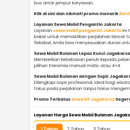
bus antar jemput karyawan.
Klik di sini dan nikmati promo menarik
Rent
Layanan Sewa Mobil Pengantin Jakarta
Layanan
sewa mobil pengantin Jakarta
ini
bakar untuk memastikan perjalanan lancar ta
fleksibel, Anda bisa menyesuaikan durasi unt
Sewa Mobil Bulanan Lepas Kunci Jagakarsa
Memberikan kebebasan penuh kepada pelan
pilihan transmisi manual matic atau 4×4.
Sewa Mobil Bulanan dengan Sopir Jagakar
Dilengkapi sopir profesional, ideal bagi wi
fokus pada perjalanan tanpa harus mengem
Promo Terbatas
Sewa Elf Jagakarsa
Segera
Layanan Harga Sewa Mobil Bulanan Jagak
1 Tahun
2 Tahun
3 Tahun