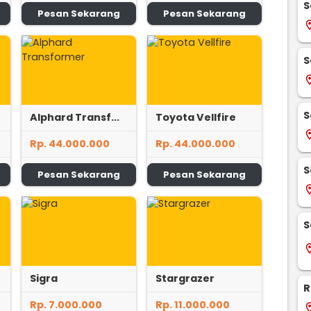
S
Pesan Sekarang
Pesan Sekarang
locati
S
locati
S
Alphard Transf...
Toyota Vellfire
locati
Rp. 44.000.000
Rp. 44.000.000
S
Pesan Sekarang
Pesan Sekarang
locati
S
locati
Sigra
Stargrazer
R
Rp. 7.000.000
Rp. 11.000.000
locati