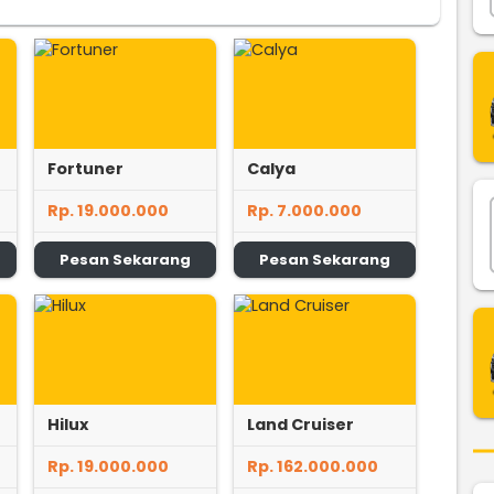
Fortuner
Calya
Rp. 19.000.000
Rp. 7.000.000
Pesan Sekarang
Pesan Sekarang
Hilux
Land Cruiser
Rp. 19.000.000
Rp. 162.000.000