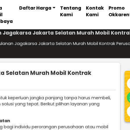
a
Daftar Harga
Tentang
Kontak
Promo
il
Kami
Kami
Okkaren
abaya
 Jagakarsa Jakarta Selatan Murah Mobil Kontr
lanan Jagakarsa Jakarta Selatan Murah Mobil Kontrak Peru
a Selatan Murah Mobil Kontrak
uk keperluan jangka panjang tanpa harus membeli,
solusi yang tepat. Berikut pilihan layanan yang
latan
ng bagi individu perorangan perusahaan atau mobil