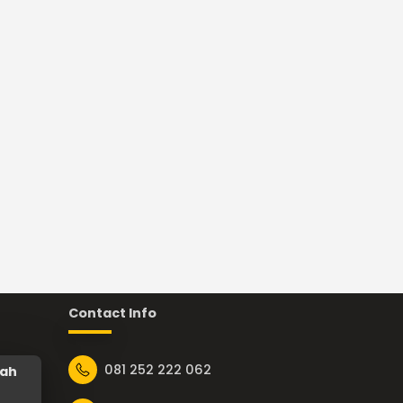
Contact Info
081 252 222 062
rah