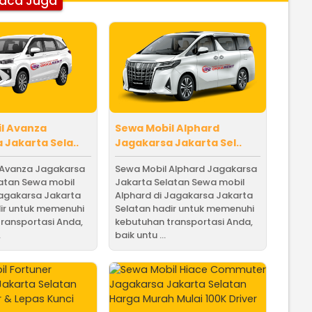
aca Juga
l Avanza
Sewa Mobil Alphard
 Jakarta Sela..
Jagakarsa Jakarta Sel..
 Avanza Jagakarsa
Sewa Mobil Alphard Jagakarsa
latan Sewa mobil
Jakarta Selatan Sewa mobil
Jagakarsa Jakarta
Alphard di Jagakarsa Jakarta
ir untuk memenuhi
Selatan hadir untuk memenuhi
ransportasi Anda,
kebutuhan transportasi Anda,
.
baik untu ...