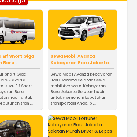
aca Juga
 Elf Short Giga
Sewa Mobil Avanza
 Baru..
Kebayoran Baru Jakarta..
Elf Short Giga
Sewa Mobil Avanza Kebayoran
Baru Jakarta
Baru Jakarta Selatan Sewa
a Isuzu Elf Short
mobil Avanza di Kebayoran
ayoran Baru
Baru Jakarta Selatan hadir
atan hadir untuk
untuk memenuhi kebutuhan
butuhan tran ...
transportasi Anda, b ...