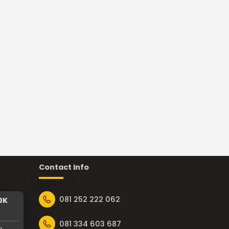
Contact Info
081 252 222 062
0K
081 334 603 687