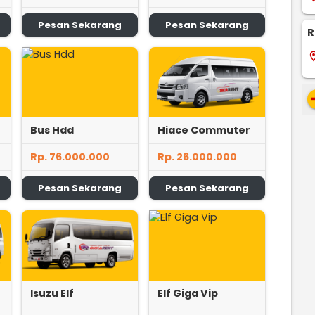
Pesan Sekarang
Pesan Sekarang
R
locati
re
Bus Hdd
Hiace Commuter
Rp. 76.000.000
Rp. 26.000.000
Pesan Sekarang
Pesan Sekarang
Isuzu Elf
Elf Giga Vip