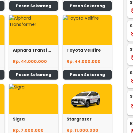
S
Pesan Sekarang
Pesan Sekarang
locati
S
locati
S
Alphard Transf...
Toyota Vellfire
locati
Rp. 44.000.000
Rp. 44.000.000
S
Pesan Sekarang
Pesan Sekarang
locati
S
locati
Sigra
Stargrazer
R
Rp. 7.000.000
Rp. 11.000.000
locati