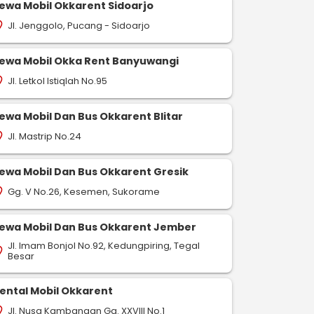
ewa Mobil Okkarent Sidoarjo
Jl. Jenggolo, Pucang - Sidoarjo
on_on
ewa Mobil Okka Rent Banyuwangi
Jl. Letkol Istiqlah No.95
on_on
ewa Mobil Dan Bus Okkarent Blitar
Jl. Mastrip No.24
on_on
ewa Mobil Dan Bus Okkarent Gresik
Gg. V No.26, Kesemen, Sukorame
on_on
ewa Mobil Dan Bus Okkarent Jember
Jl. Imam Bonjol No.92, Kedungpiring, Tegal
on_on
Besar
ental Mobil Okkarent
Jl. Nusa Kambangan Gg. XXVIII No.1
on_on