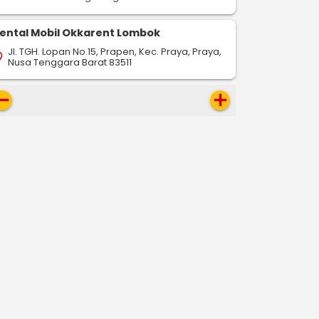
ental Mobil Okkarent Lombok
Jl. TGH. Lopan No.15, Prapen, Kec. Praya, Praya,
on_on
Nusa Tenggara Barat 83511
move
add