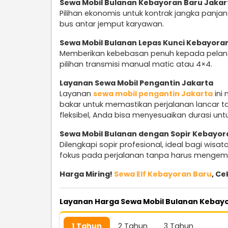
Sewa Mobil Bulanan Kebayoran Baru Jakar
Pilihan ekonomis untuk kontrak jangka panja
bus antar jemput karyawan.
Sewa Mobil Bulanan Lepas Kunci Kebayoran
Memberikan kebebasan penuh kepada pelan
pilihan transmisi manual matic atau 4×4.
Layanan Sewa Mobil Pengantin Jakarta
Layanan
sewa mobil pengantin Jakarta
ini
bakar untuk memastikan perjalanan lancar ta
fleksibel, Anda bisa menyesuaikan durasi unt
Sewa Mobil Bulanan dengan Sopir Kebayor
Dilengkapi sopir profesional, ideal bagi wi
fokus pada perjalanan tanpa harus mengem
Harga Miring!
Sewa Elf Kebayoran Baru
, Ce
Layanan Harga Sewa Mobil Bulanan Kebay
1 Tahun
2 Tahun
3 Tahun