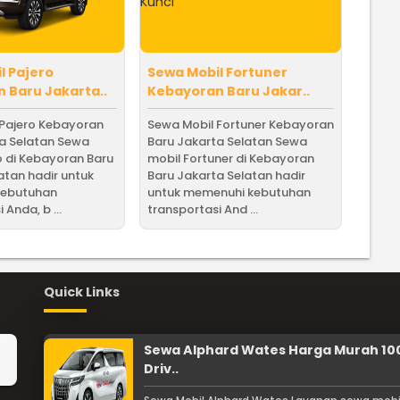
l Pajero
Sewa Mobil Fortuner
 Baru Jakarta..
Kebayoran Baru Jakar..
 Pajero Kebayoran
Sewa Mobil Fortuner Kebayoran
ta Selatan Sewa
Baru Jakarta Selatan Sewa
o di Kebayoran Baru
mobil Fortuner di Kebayoran
atan hadir untuk
Baru Jakarta Selatan hadir
kebutuhan
untuk memenuhi kebutuhan
 Anda, b ...
transportasi And ...
Quick Links
Sewa Alphard Wates Harga Murah 10
Driv..