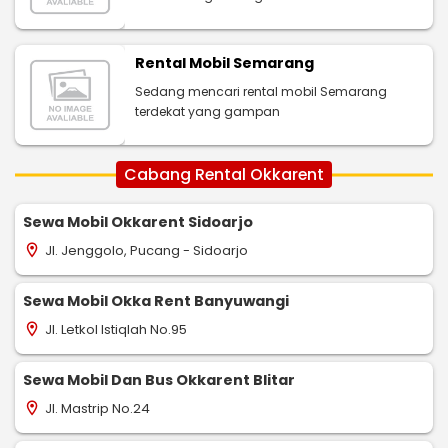
Rental Mobil Semarang
Sedang mencari rental mobil Semarang
terdekat yang gampan
Cabang Rental Okkarent
Sewa Mobil Okkarent Sidoarjo
Jl. Jenggolo, Pucang - Sidoarjo
location_on
Sewa Mobil Okka Rent Banyuwangi
Jl. Letkol Istiqlah No.95
location_on
Sewa Mobil Dan Bus Okkarent Blitar
Jl. Mastrip No.24
location_on