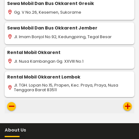
Sewa Mobil Dan Bus Okkarent Gresik
Gg. V No.26, Kesemen, Sukorame
location_on
Sewa Mobil Dan Bus Okkarent Jember
Jl. Imam Bonjol No.92, Kedungpiring, Tegal Besar
location_on
Rental Mobil Okkarent
Jl. Nusa Kambangan Gg. XXVIII No.1
location_on
Rental Mobil Okkarent Lombok
Jl. TGH. Lopan No.15, Prapen, Kec. Praya, Praya, Nusa
location_on
Tenggara Barat 83511
remove
add
About Us