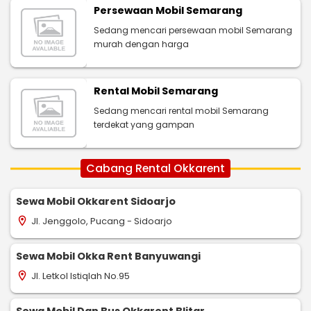
Persewaan Mobil Semarang
Sedang mencari persewaan mobil Semarang
murah dengan harga
Rental Mobil Semarang
Sedang mencari rental mobil Semarang
terdekat yang gampan
Cabang Rental Okkarent
Sewa Mobil Okkarent Sidoarjo
Jl. Jenggolo, Pucang - Sidoarjo
location_on
Sewa Mobil Okka Rent Banyuwangi
Jl. Letkol Istiqlah No.95
location_on