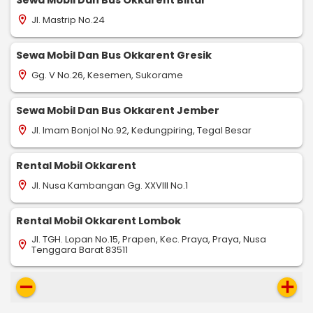
Sewa Mobil Dan Bus Okkarent Blitar
Jl. Mastrip No.24
location_on
Sewa Mobil Dan Bus Okkarent Gresik
Gg. V No.26, Kesemen, Sukorame
location_on
Sewa Mobil Dan Bus Okkarent Jember
Jl. Imam Bonjol No.92, Kedungpiring, Tegal Besar
location_on
Rental Mobil Okkarent
Jl. Nusa Kambangan Gg. XXVIII No.1
location_on
Rental Mobil Okkarent Lombok
Jl. TGH. Lopan No.15, Prapen, Kec. Praya, Praya, Nusa
location_on
Tenggara Barat 83511
remove
add