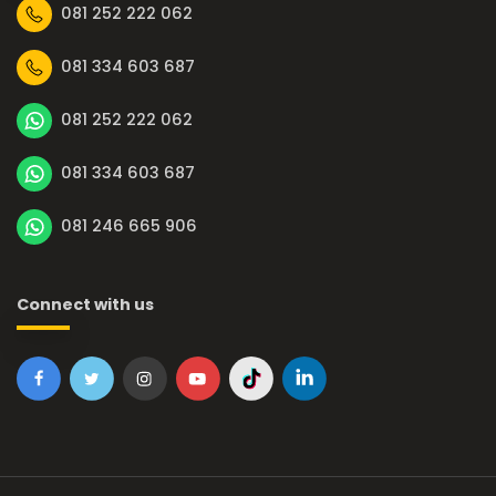
081 252 222 062
081 334 603 687
081 252 222 062
081 334 603 687
081 246 665 906
Connect with us