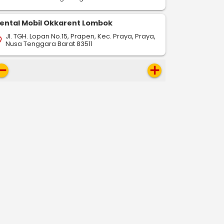
ental Mobil Okkarent Lombok
Jl. TGH. Lopan No.15, Prapen, Kec. Praya, Praya,
on_on
Nusa Tenggara Barat 83511
move
add