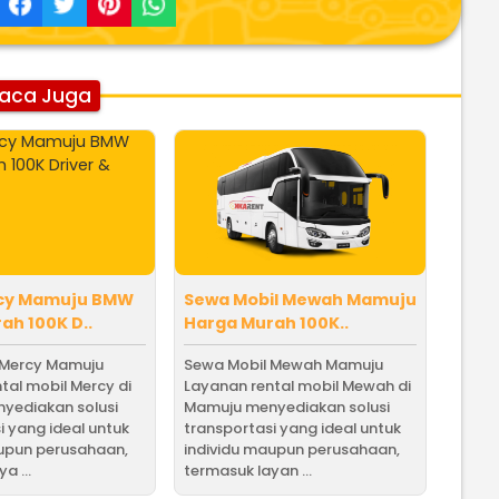
aca Juga
cy Mamuju BMW
Sewa Mobil Mewah Mamuju
ah 100K D..
Harga Murah 100K..
 Mercy Mamuju
Sewa Mobil Mewah Mamuju
tal mobil Mercy di
Layanan rental mobil Mewah di
yediakan solusi
Mamuju menyediakan solusi
i yang ideal untuk
transportasi yang ideal untuk
aupun perusahaan,
individu maupun perusahaan,
a ...
termasuk layan ...