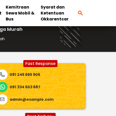
Kemitraan
Syarat dan
search
t
Sewa Mobil &
Ketentuan
Bus
Okkarentcar
rga Murah
rah
Fast Response
081 246 665 906
081 334 603 687
admin@example.com