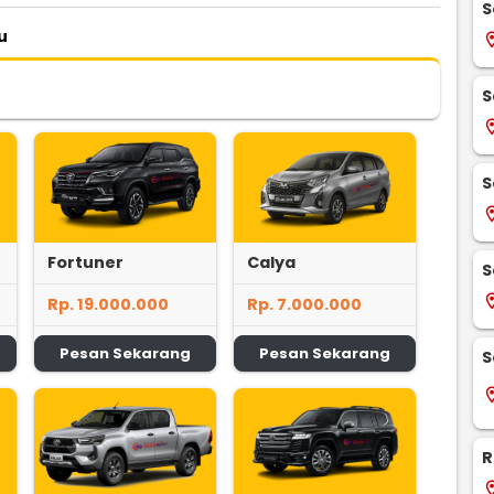
S
u
locati
S
locati
S
locati
Fortuner
Calya
S
locati
Rp. 19.000.000
Rp. 7.000.000
Pesan Sekarang
Pesan Sekarang
S
locati
R
locati