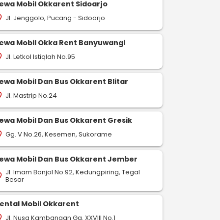
ewa Mobil Okkarent Sidoarjo
Jl. Jenggolo, Pucang - Sidoarjo
on_on
ewa Mobil Okka Rent Banyuwangi
Jl. Letkol Istiqlah No.95
on_on
ewa Mobil Dan Bus Okkarent Blitar
Jl. Mastrip No.24
on_on
ewa Mobil Dan Bus Okkarent Gresik
Gg. V No.26, Kesemen, Sukorame
on_on
ewa Mobil Dan Bus Okkarent Jember
Jl. Imam Bonjol No.92, Kedungpiring, Tegal
on_on
Besar
ental Mobil Okkarent
Jl. Nusa Kambangan Gg. XXVIII No.1
on_on