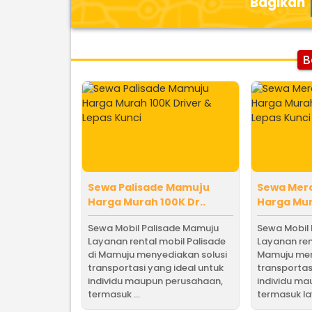
Bagikan
B
Sewa Palisade Mamuju
Sewa Mer
Harga Murah 100K Dr..
Harga Mur
Sewa Mobil Palisade Mamuju
Sewa Mobil
Layanan rental mobil Palisade
Layanan ren
di Mamuju menyediakan solusi
Mamuju men
transportasi yang ideal untuk
transportas
individu maupun perusahaan,
individu m
termasuk ...
termasuk lay