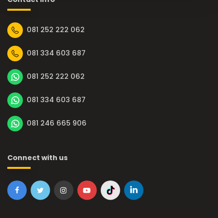
081 252 222 062
081 334 603 687
081 252 222 062
081 334 603 687
081 246 665 906
Connect with us