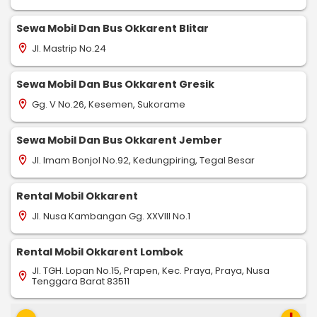
Sewa Mobil Dan Bus Okkarent Blitar
Jl. Mastrip No.24
location_on
Sewa Mobil Dan Bus Okkarent Gresik
Gg. V No.26, Kesemen, Sukorame
location_on
Sewa Mobil Dan Bus Okkarent Jember
Jl. Imam Bonjol No.92, Kedungpiring, Tegal Besar
location_on
Rental Mobil Okkarent
Jl. Nusa Kambangan Gg. XXVIII No.1
location_on
Rental Mobil Okkarent Lombok
Jl. TGH. Lopan No.15, Prapen, Kec. Praya, Praya, Nusa
location_on
Tenggara Barat 83511