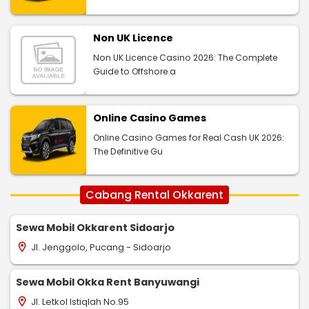
Non UK Licence
Non UK Licence Casino 2026: The Complete
Guide to Offshore a
Online Casino Games
Online Casino Games for Real Cash UK 2026:
The Definitive Gu
Cabang Rental Okkarent
Sewa Mobil Okkarent Sidoarjo
Jl. Jenggolo, Pucang - Sidoarjo
location_on
Sewa Mobil Okka Rent Banyuwangi
Jl. Letkol Istiqlah No.95
location_on