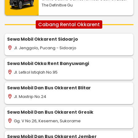
The Definitive Gu
Cabang Rental Okkarent
Sewa Mobil Okkarent Sidoarjo
Jl. Jenggolo, Pucang - Sidoarjo
location_on
Sewa Mobil Okka Rent Banyuwangi
Jl. Letkol Istiqlah No.95
location_on
Sewa Mobil Dan Bus Okkarent Blitar
Jl. Mastrip No.24
location_on
Sewa Mobil Dan Bus Okkarent Gresik
Gg. V No.26, Kesemen, Sukorame
location_on
Sewa Mobil Dan Bus Okkarent Jember