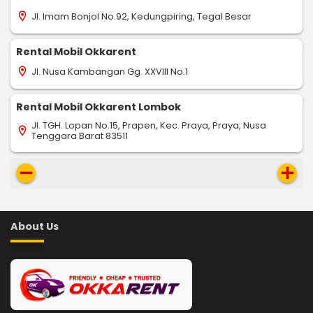
Jl. Imam Bonjol No.92, Kedungpiring, Tegal Besar
location_on
Rental Mobil Okkarent
Jl. Nusa Kambangan Gg. XXVIII No.1
location_on
Rental Mobil Okkarent Lombok
Jl. TGH. Lopan No.15, Prapen, Kec. Praya, Praya, Nusa
location_on
Tenggara Barat 83511
remove
add
About Us