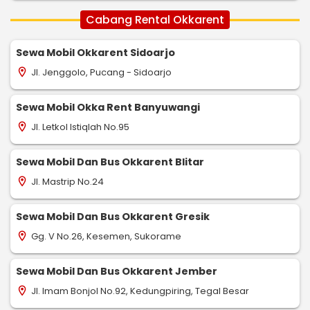
Cabang Rental Okkarent
Sewa Mobil Okkarent Sidoarjo
Jl. Jenggolo, Pucang - Sidoarjo
location_on
Sewa Mobil Okka Rent Banyuwangi
Jl. Letkol Istiqlah No.95
location_on
Sewa Mobil Dan Bus Okkarent Blitar
Jl. Mastrip No.24
location_on
Sewa Mobil Dan Bus Okkarent Gresik
Gg. V No.26, Kesemen, Sukorame
location_on
Sewa Mobil Dan Bus Okkarent Jember
Jl. Imam Bonjol No.92, Kedungpiring, Tegal Besar
location_on