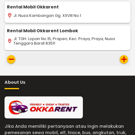
Rental Mobil Okkarent
Jl. Nusa Kambangan Gg. XXVIII No.1
location_on
Rental Mobil Okkarent Lombok
Jl. TGH. Lopan No.15, Prapen, Kec. Praya, Praya, Nusa
location_on
Tenggara Barat 83511
remove
add
About Us
Jika Anda memiliki pertanyaan atau ingin melakukan
pemesanan sewa mobil, elf, hiace, bus, angkutan, truk,