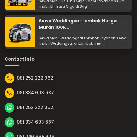
Sewa Mobil Elf Isuzu Giga Bogor Layanan sewa
mobil Elf Isuzu Giga di Bog ...
Sewa Weddingcar Lombok Harga
Murah 100K ..
Sewa Mobil Weddingcar Lombok Layanan sewa
mobil Weddingcar di Lombok men ...
Contact Info
081 252 222 062
081 334 603 687
081 252 222 062
081 334 603 687
081 246 665 906