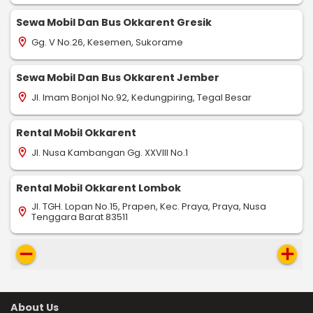
Sewa Mobil Dan Bus Okkarent Gresik
Gg. V No.26, Kesemen, Sukorame
location_on
Sewa Mobil Dan Bus Okkarent Jember
Jl. Imam Bonjol No.92, Kedungpiring, Tegal Besar
location_on
Rental Mobil Okkarent
Jl. Nusa Kambangan Gg. XXVIII No.1
location_on
Rental Mobil Okkarent Lombok
Jl. TGH. Lopan No.15, Prapen, Kec. Praya, Praya, Nusa
location_on
Tenggara Barat 83511
remove
add
About Us