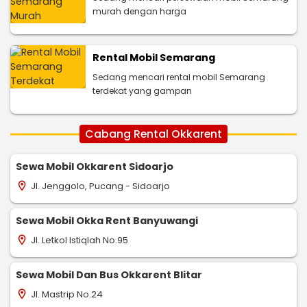
murah dengan harga
Rental Mobil Semarang
Sedang mencari rental mobil Semarang
terdekat yang gampan
Cabang Rental Okkarent
Sewa Mobil Okkarent Sidoarjo
Jl. Jenggolo, Pucang - Sidoarjo
location_on
Sewa Mobil Okka Rent Banyuwangi
Jl. Letkol Istiqlah No.95
location_on
Sewa Mobil Dan Bus Okkarent Blitar
Jl. Mastrip No.24
location_on