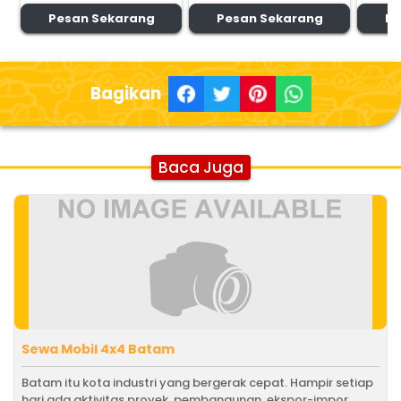
Pesan Sekarang
Pesan Sekarang
Pe
Bagikan
Baca Juga
Sewa Mobil 4x4 Batam
Batam itu kota industri yang bergerak cepat. Hampir setiap
hari ada aktivitas proyek, pembangunan, ekspor-impor,