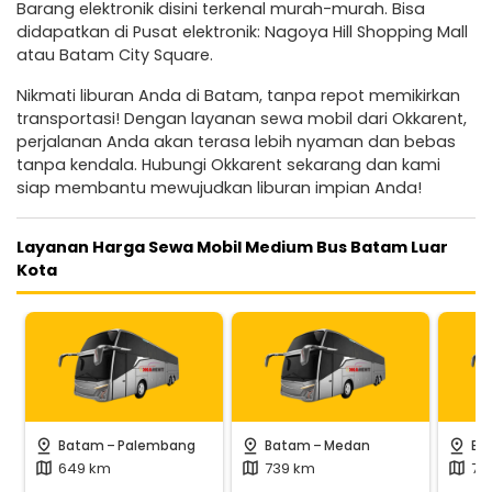
Barang elektronik disini terkenal murah-murah. Bisa
didapatkan di Pusat elektronik: Nagoya Hill Shopping Mall
atau Batam City Square.
Nikmati liburan Anda di Batam, tanpa repot memikirkan
transportasi! Dengan layanan sewa mobil dari Okkarent,
perjalanan Anda akan terasa lebih nyaman dan bebas
tanpa kendala. Hubungi Okkarent sekarang dan kami
siap membantu mewujudkan liburan impian Anda!
Layanan Harga Sewa Mobil Medium Bus Batam Luar
Kota
-
-
pin_drop
pin_drop
pin_drop
Batam
Palembang
Batam
Medan
Ba
649 km
739 km
75
map
map
map