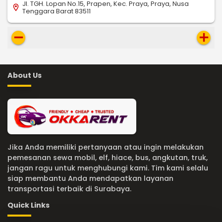
Jl. TGH. Lopan No.15, Prapen, Kec. Praya, Praya, Nusa
location_on
Tenggara Barat 83511
remove
add
About Us
Jika Anda memiliki pertanyaan atau ingin melakukan
pemesanan sewa mobil, elf, hiace, bus, angkutan, truk,
jangan ragu untuk menghubungi kami. Tim kami selalu
siap membantu Anda mendapatkan layanan
transportasi terbaik di Surabaya.
Quick Links