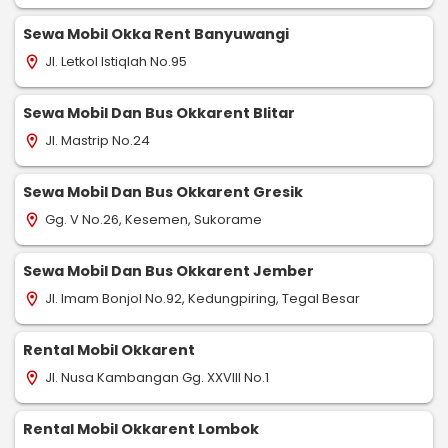
Sewa Mobil Okka Rent Banyuwangi
Jl. Letkol Istiqlah No.95
location_on
Sewa Mobil Dan Bus Okkarent Blitar
Jl. Mastrip No.24
location_on
Sewa Mobil Dan Bus Okkarent Gresik
Gg. V No.26, Kesemen, Sukorame
location_on
Sewa Mobil Dan Bus Okkarent Jember
Jl. Imam Bonjol No.92, Kedungpiring, Tegal Besar
location_on
Rental Mobil Okkarent
Jl. Nusa Kambangan Gg. XXVIII No.1
location_on
Rental Mobil Okkarent Lombok