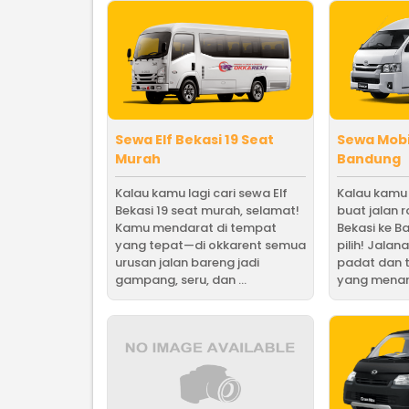
Sewa Elf Bekasi 19 Seat
Sewa Mobi
Murah
Bandung
Kalau kamu lagi cari sewa Elf
Kalau kamu 
Bekasi 19 seat murah, selamat!
buat jalan 
Kamu mendarat di tempat
Bekasi ke B
yang tepat—di okkarent semua
pilih! Jalan
urusan jalan bareng jadi
padat dan 
gampang, seru, dan ...
yang menant