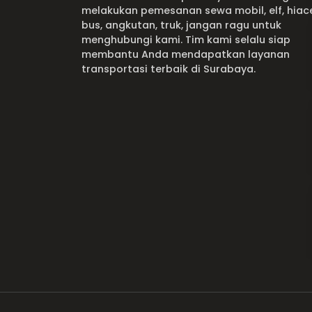
melakukan pemesanan sewa mobil, elf, hiac
bus, angkutan, truk, jangan ragu untuk
menghubungi kami. Tim kami selalu siap
membantu Anda mendapatkan layanan
transportasi terbaik di Surabaya.