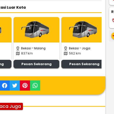
asi Luar Kota
R
locati
re
-
-
pin_drop
pin_drop
pin_
Bekasi
Malang
Bekasi
Jogja
837 km
562 km
map
map
m
ng
Pesan Sekarang
Pesan Sekarang
aca Juga