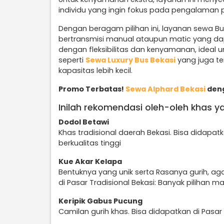
individu yang ingin fokus pada pengalaman 
Dengan beragam pilihan ini, layanan sewa Bus
bertransmisi manual ataupun matic yang d
dengan fleksibilitas dan kenyamanan, ideal un
seperti
Sewa Luxury Bus Bekasi
yang juga te
kapasitas lebih kecil.
Promo Terbatas!
Sewa Alphard Bekasi
deng
Inilah rekomendasi oleh-oleh khas y
Dodol Betawi
Khas tradisional daerah Bekasi. Bisa didapatk
berkualitas tinggi
Kue Akar Kelapa
Bentuknya yang unik serta Rasanya gurih, aga
di Pasar Tradisional Bekasi: Banyak pilihan m
Keripik Gabus Pucung
Camilan gurih khas. Bisa didapatkan di Pasar