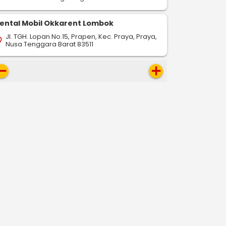
ental Mobil Okkarent Lombok
Jl. TGH. Lopan No.15, Prapen, Kec. Praya, Praya,
on_on
Nusa Tenggara Barat 83511
move
add
-
-
-
drop
pin_drop
pin_drop
Bekasi
Solo
Bekasi
Semarang
Bekasi
T
523 km
423 km
50,3 km
ap
map
map
Pesan Sekarang
Pesan Sekarang
Pesan S