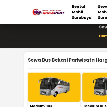
Rental
Sew
Mobil
Mob
Surabaya
Sur
Sew
Ho
Sewa Bus Bekasi Pariwisata Harg
Medium Bus
Medium Bus