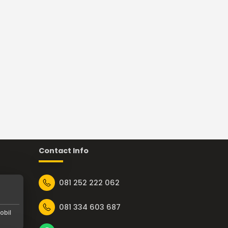
Contact Info
081 252 222 062
h
081 334 603 687
obil