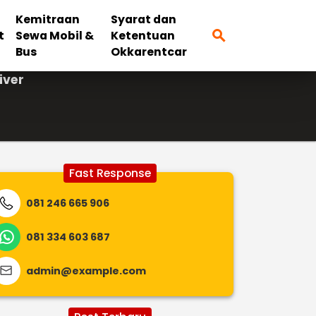
Kemitraan
Syarat dan
search
t
Sewa Mobil &
Ketentuan
Bus
Okkarentcar
iver
Fast Response
081 246 665 906
081 334 603 687
admin@example.com