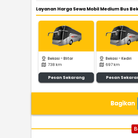
Layanan Harga Sewa Mobil Medium Bus Bek
-
-
pin_drop
pin_drop
Bekasi
Blitar
Bekasi
Kediri
738 km
697 km
map
map
Pesan Sekarang
Pesan Sekara
Bagikan
B