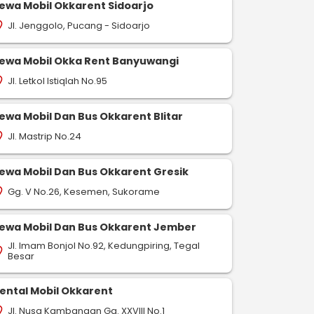
ewa Mobil Okkarent Sidoarjo
Jl. Jenggolo, Pucang - Sidoarjo
on_on
ewa Mobil Okka Rent Banyuwangi
Jl. Letkol Istiqlah No.95
on_on
ewa Mobil Dan Bus Okkarent Blitar
Jl. Mastrip No.24
on_on
ewa Mobil Dan Bus Okkarent Gresik
Gg. V No.26, Kesemen, Sukorame
on_on
ewa Mobil Dan Bus Okkarent Jember
Jl. Imam Bonjol No.92, Kedungpiring, Tegal
on_on
Besar
ental Mobil Okkarent
Jl. Nusa Kambangan Gg. XXVIII No.1
on_on