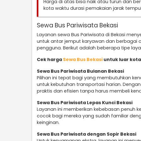
Harga di atas bisa naik atau turun dan b
kota waktu durasi pemakaian jarak temp
Sewa Bus Pariwisata Bekasi
Layanan sewa Bus Pariwisata di Bekasi men
untuk antar jemput karyawan dan berbagai 
pengguna. Berikut adalah beberapa tipe lay
Cek harga
Sewa Bus Bekasi
untuk luar kota
Sewa Bus Pariwisata Bulanan Bekasi
Pilihan ini tepat bagi yang membutuhkan ke
untuk kebutuhan transportasi harian. Denga
praktis dan efisien tanpa harus membeli ken
Sewa Bus Pariwisata Lepas Kunci Bekasi
Layanan ini memberikan kebebasan penuh ke
cocok bagi mereka yang sudah familiar deng
keinginan.
Sewa Bus Pariwisata dengan Sopir Bekasi
Untuk kenyamanan ekstra, layanan ini menye