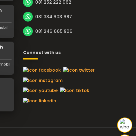
081 252 222 062
h
081 334 603 687
obil
081 246 665 906
ah
Connect with us
 mobil
K