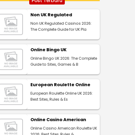
Post Terbaru
Non UK Regulated
Non UK Regulated Casinos 2026:
The Complete Guide for UK Pla
Online Bingo UK
Online Bingo UK 2026: The Complete
Guide to Sites, Games & B
European Roulette Online
European Roulette Online UK 2026:
Best Sites, Rules & Es
Online Casino American
Online Casino American Roulette UK
2026: Best Sites, Rules &