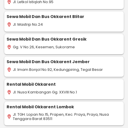
Jl. Letkol Istiqlah No.95
location_on
Sewa Mobil Dan Bus Okkarent Blitar
Jl. Mastrip No.24
location_on
Sewa Mobil Dan Bus Okkarent Gresik
Gg. V No.26, Kesemen, Sukorame
location_on
Sewa Mobil Dan Bus Okkarent Jember
Jl. Imam Bonjol No.92, Kedungpiring, Tegal Besar
location_on
Rental Mobil Okkarent
Jl. Nusa Kambangan Gg. XXVIII No.1
location_on
Rental Mobil Okkarent Lombok
Jl. TGH. Lopan No.15, Prapen, Kec. Praya, Praya, Nusa
location_on
Tenggara Barat 83511