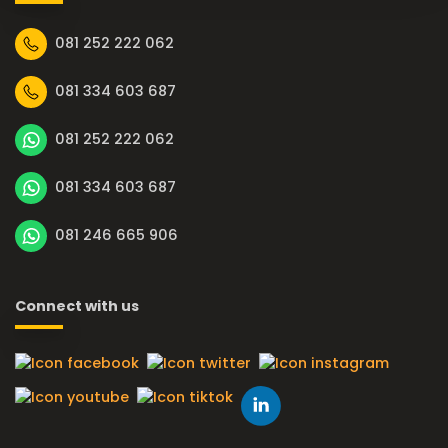
081 252 222 062
081 334 603 687
081 252 222 062
081 334 603 687
081 246 665 906
Connect with us