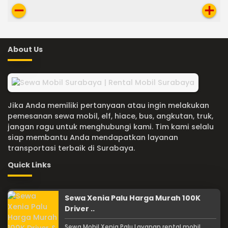
remove
add
About Us
Jika Anda memiliki pertanyaan atau ingin melakukan
pemesanan sewa mobil, elf, hiace, bus, angkutan, truk,
jangan ragu untuk menghubungi kami. Tim kami selalu
siap membantu Anda mendapatkan layanan
transportasi terbaik di Surabaya.
Quick Links
Sewa Xenia Palu Harga Murah 100K
Driver ..
Sewa Mobil Xenia Palu Layanan rental mobil