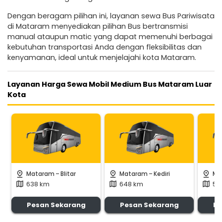
Dengan beragam pilihan ini, layanan sewa Bus Pariwisata
di Mataram menyediakan pilihan Bus bertransmisi
manual ataupun matic yang dapat memenuhi berbagai
kebutuhan transportasi Anda dengan fleksibilitas dan
kenyamanan, ideal untuk menjelajahi kota Mataram.
Layanan Harga Sewa Mobil Medium Bus Mataram Luar
Kota
-
-
pin_drop
pin_drop
pin_drop
Mataram
Blitar
Mataram
Kediri
Ma
638 km
648 km
55
map
map
map
Pesan Sekarang
Pesan Sekarang
Pe