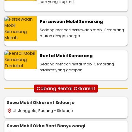
jam yang siap mel
Persewaan Mobil Semarang
Sedang mencari persewaan mobil Semarang
murah dengan harga
Rental Mobil Semarang
Sedang mencari rental mobil Semarang
terdekat yang gampan
Cabang Rental Okkarent
Sewa Mobil Okkarent Sidoarjo
Jl. Jenggolo, Pucang - Sidoarjo
location_on
Sewa Mobil Okka Rent Banyuwangi