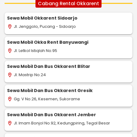
Cabang Rental Okkarent
Sewa Mobil Okkarent Sidoarjo
Jl. Jenggolo, Pucang - Sidoarjo
location_on
Sewa Mobil Okka Rent Banyuwangi
Jl. Letkol Istiqlah No.95
location_on
Sewa Mobil Dan Bus Okkarent Blitar
Jl. Mastrip No.24
location_on
Sewa Mobil Dan Bus Okkarent Gresik
Gg. V No.26, Kesemen, Sukorame
location_on
Sewa Mobil Dan Bus Okkarent Jember
Jl. Imam Bonjol No.92, Kedungpiring, Tegal Besar
location_on