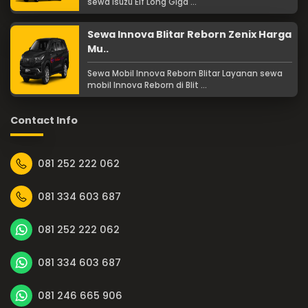
sewa Isuzu Elf Long Giga ...
Sewa Innova Blitar Reborn Zenix Harga
Mu..
Sewa Mobil Innova Reborn Blitar Layanan sewa
mobil Innova Reborn di Blit ...
Contact Info
081 252 222 062
081 334 603 687
081 252 222 062
081 334 603 687
081 246 665 906