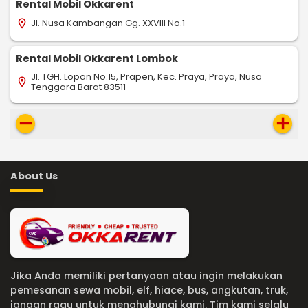
Rental Mobil Okkarent
Jl. Nusa Kambangan Gg. XXVIII No.1
location_on
Rental Mobil Okkarent Lombok
Jl. TGH. Lopan No.15, Prapen, Kec. Praya, Praya, Nusa
location_on
Tenggara Barat 83511
remove
add
About Us
Jika Anda memiliki pertanyaan atau ingin melakukan
pemesanan sewa mobil, elf, hiace, bus, angkutan, truk,
jangan ragu untuk menghubungi kami. Tim kami selalu