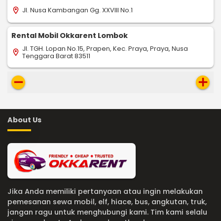
Jl. Nusa Kambangan Gg. XXVIII No.1
location_on
Rental Mobil Okkarent Lombok
Jl. TGH. Lopan No.15, Prapen, Kec. Praya, Praya, Nusa
location_on
Tenggara Barat 83511
remove
add
About Us
Jika Anda memiliki pertanyaan atau ingin melakukan
pemesanan sewa mobil, elf, hiace, bus, angkutan, truk,
jangan ragu untuk menghubungi kami. Tim kami selalu