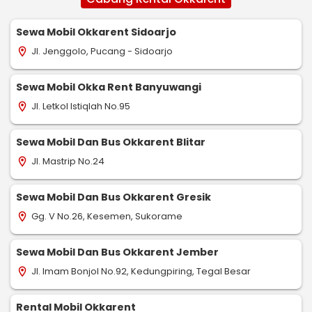
Sewa Mobil Okkarent Sidoarjo
Jl. Jenggolo, Pucang - Sidoarjo
location_on
Sewa Mobil Okka Rent Banyuwangi
Jl. Letkol Istiqlah No.95
location_on
Sewa Mobil Dan Bus Okkarent Blitar
Jl. Mastrip No.24
location_on
Sewa Mobil Dan Bus Okkarent Gresik
Gg. V No.26, Kesemen, Sukorame
location_on
Sewa Mobil Dan Bus Okkarent Jember
Jl. Imam Bonjol No.92, Kedungpiring, Tegal Besar
location_on
Rental Mobil Okkarent