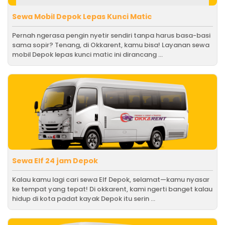
Sewa Mobil Depok Lepas Kunci Matic
Pernah ngerasa pengin nyetir sendiri tanpa harus basa-basi
sama sopir? Tenang, di Okkarent, kamu bisa! Layanan sewa
mobil Depok lepas kunci matic ini dirancang ...
Sewa Elf 24 jam Depok
Kalau kamu lagi cari sewa Elf Depok, selamat—kamu nyasar
ke tempat yang tepat! Di okkarent, kami ngerti banget kalau
hidup di kota padat kayak Depok itu serin ...