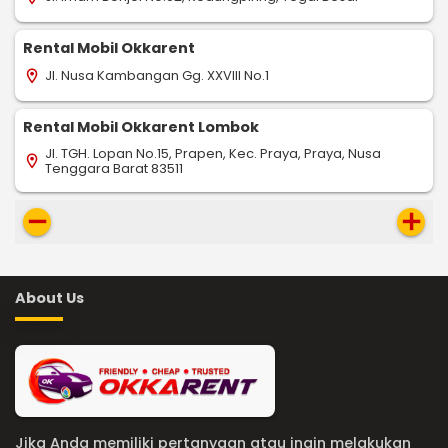
Rental Mobil Okkarent
Jl. Nusa Kambangan Gg. XXVIII No.1
location_on
Rental Mobil Okkarent Lombok
Jl. TGH. Lopan No.15, Prapen, Kec. Praya, Praya, Nusa
location_on
Tenggara Barat 83511
remove
add
About Us
Jika Anda memiliki pertanyaan atau ingin melakukan