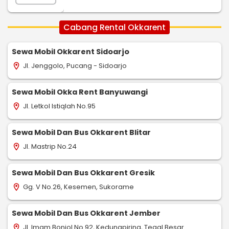
Cabang Rental Okkarent
Sewa Mobil Okkarent Sidoarjo
Jl. Jenggolo, Pucang - Sidoarjo
location_on
Sewa Mobil Okka Rent Banyuwangi
Jl. Letkol Istiqlah No.95
location_on
Sewa Mobil Dan Bus Okkarent Blitar
Jl. Mastrip No.24
location_on
Sewa Mobil Dan Bus Okkarent Gresik
Gg. V No.26, Kesemen, Sukorame
location_on
Sewa Mobil Dan Bus Okkarent Jember
Jl. Imam Bonjol No.92, Kedungpiring, Tegal Besar
location_on