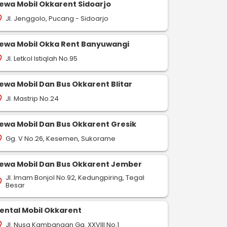
ewa Mobil Okkarent Sidoarjo
Jl. Jenggolo, Pucang - Sidoarjo
on_on
ewa Mobil Okka Rent Banyuwangi
Jl. Letkol Istiqlah No.95
on_on
ewa Mobil Dan Bus Okkarent Blitar
Jl. Mastrip No.24
on_on
ewa Mobil Dan Bus Okkarent Gresik
-
-
drop
pin_drop
pin_drop
Pagatan
Surabaya
Pagatan
Bontang
Pagatan
Gg. V No.26, Kesemen, Sukorame
on_on
749 km
631 km
517 km
ap
map
map
Pesan Sekarang
Pesan Sekarang
Pesan S
ewa Mobil Dan Bus Okkarent Jember
Jl. Imam Bonjol No.92, Kedungpiring, Tegal
on_on
Besar
ental Mobil Okkarent
Jl. Nusa Kambangan Gg. XXVIII No.1
on_on