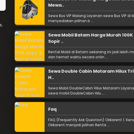
Mewa..
Sewa Bus VIP Malang Layanan sewa Bus VIP di 
menyediakan pilihan b ...
e,
Sewa Mobil Batam Harga Murah 100K
Sopir ..
Rental Mobil di Batam sekarang ini jadi lebih 
dan hemat waktu secara onlin ...
Sewa Double Cabin Mataram Hilux Tr
H..
Sewa Mobil DoubleCabin Hilux Mataram Layan
sewa mobil DoubleCabin Hilu ...
Faq
FAQ (Frequently Ask Question) Okkarent 1. Ke
Okkarent menjadi pilihan Renta ...