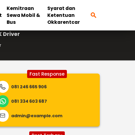
Kemitraan
Syarat dan
search
t
Sewa Mobil &
Ketentuan
Bus
Okkarentcar
 Driver
r
Fast Response
081 246 665 906
081 334 603 687
admin@example.com