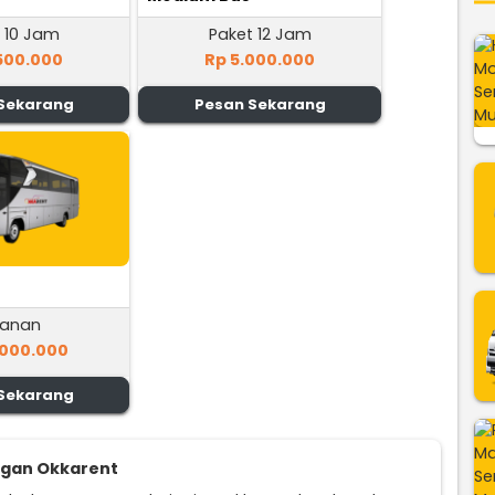
 10 Jam
Paket 12 Jam
500.000
Rp 5.000.000
Sekarang
Pesan Sekarang
lanan
.000.000
Sekarang
ggan Okkarent