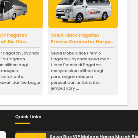
VIP Pagatan
Sewa Hiace Pagatan
ah Bis Mew..
Premio Commuter Harga..
IP Pagatan Layanan
Sewa Mobil Hiace Premio
P di Pagatan
Pagatan Layanan sewa mobil
 pilihan bagi
Hiace Premio di Pagatan
n maupun
menyediakan pilihan bagi
 untuk antar
perorangan maupun
yawan dan berbagai
perusahaan untuk antar
jemput kary ...
Quick Links
Sewa Bus VIP Malang Harga Murah Bi