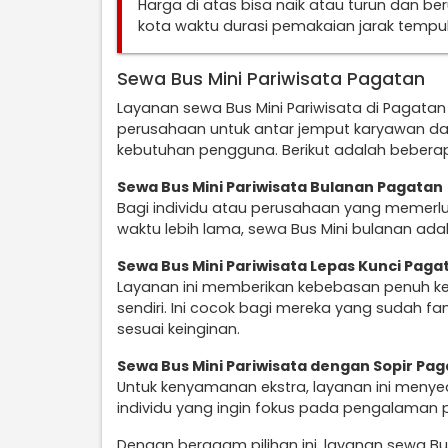
Harga di atas bisa naik atau turun dan b
kota waktu durasi pemakaian jarak temp
Sewa Bus Mini Pariwisata Pagatan
Layanan sewa Bus Mini Pariwisata di Pagata
perusahaan untuk antar jemput karyawan da
kebutuhan pengguna. Berikut adalah beberap
Sewa Bus Mini Pariwisata Bulanan Pagatan
Bagi individu atau perusahaan yang memerl
waktu lebih lama, sewa Bus Mini bulanan ada
Sewa Bus Mini Pariwisata Lepas Kunci Paga
Layanan ini memberikan kebebasan penuh k
sendiri. Ini cocok bagi mereka yang sudah fa
sesuai keinginan.
Sewa Bus Mini Pariwisata dengan Sopir Pa
Untuk kenyamanan ekstra, layanan ini menye
individu yang ingin fokus pada pengalaman 
Dengan beragam pilihan ini, layanan sewa Bu