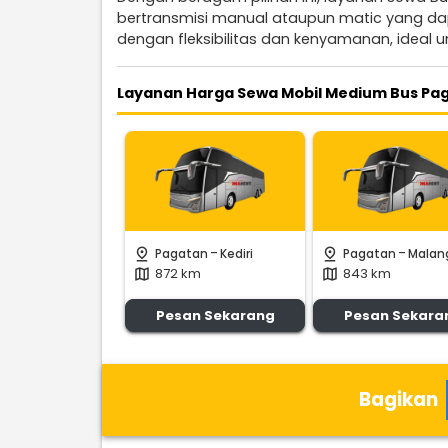
bertransmisi manual ataupun matic yang d
dengan fleksibilitas dan kenyamanan, ideal 
Layanan Harga Sewa Mobil Medium Bus Pag
-
-
pin_drop
pin_drop
Pagatan
Kediri
Pagatan
Malan
872 km
843 km
map
map
Pesan Sekarang
Pesan Sekara
Bagikan