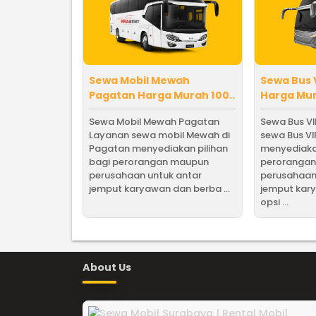
Sewa Mobil Mewah
Sewa Bus 
Pagatan Harga Murah 100..
Harga Mur
Sewa Mobil Mewah Pagatan
Sewa Bus V
Layanan sewa mobil Mewah di
sewa Bus VI
Pagatan menyediakan pilihan
menyediakan
bagi perorangan maupun
peroranga
perusahaan untuk antar
perusahaan
jemput karyawan dan berba ...
jemput kar
opsi ...
About Us