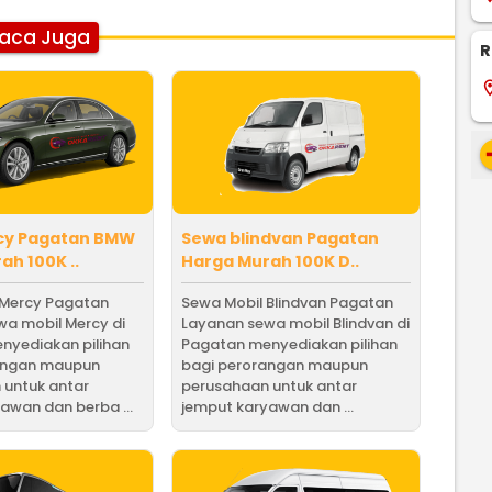
aca Juga
R
locati
re
cy Pagatan BMW
Sewa blindvan Pagatan
ah 100K ..
Harga Murah 100K D..
 Mercy Pagatan
Sewa Mobil Blindvan Pagatan
a mobil Mercy di
Layanan sewa mobil Blindvan di
nyediakan pilihan
Pagatan menyediakan pilihan
angan maupun
bagi perorangan maupun
 untuk antar
perusahaan untuk antar
awan dan berba ...
jemput karyawan dan ...