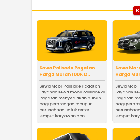
B
Sewa Palisade Pagatan
Sewa Mer
Harga Murah 100K D..
Harga Mur
Sewa Mobil Palisade Pagatan
Sewa Mobil
Layanan sewa mobil Palisade di
Layanan sew
Pagatan menyediakan pilihan
Pagatan me
bagi perorangan maupun
bagi peror
perusahaan untuk antar
perusahaan
jemput karyawan dan ...
jemput kary