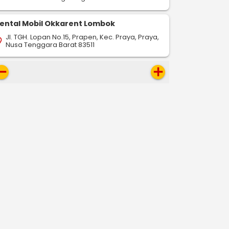
ental Mobil Okkarent Lombok
Jl. TGH. Lopan No.15, Prapen, Kec. Praya, Praya,
on_on
Nusa Tenggara Barat 83511
move
add