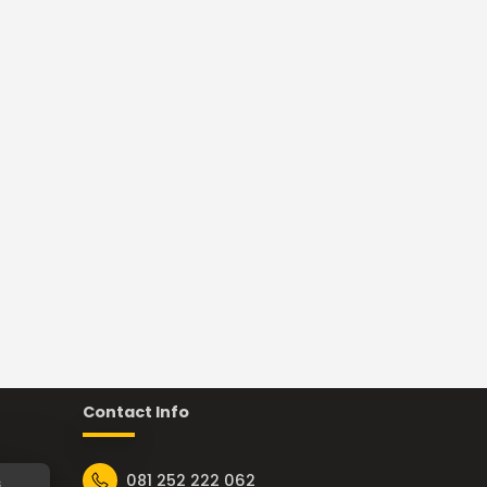
Contact Info
081 252 222 062
s