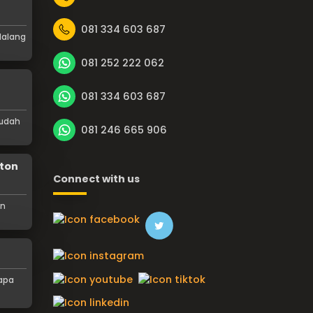
081 334 603 687
Malang
081 252 222 062
081 334 603 687
mudah
081 246 665 906
iton
Connect with us
an
napa