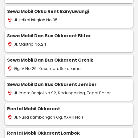
Sewa Mobil Okka Rent Banyuwangi
Jl. Letkol Istiqlah No.95
location_on
Sewa Mobil Dan Bus Okkarent Blitar
Jl. Mastrip No.24
location_on
Sewa Mobil Dan Bus Okkarent Gresik
Gg. V No.26, Kesemen, Sukorame
location_on
Sewa Mobil Dan Bus Okkarent Jember
Jl. Imam Bonjol No.92, Kedungpiring, Tegal Besar
location_on
Rental Mobil Okkarent
Jl. Nusa Kambangan Gg. XXVIII No.1
location_on
Rental Mobil Okkarent Lombok