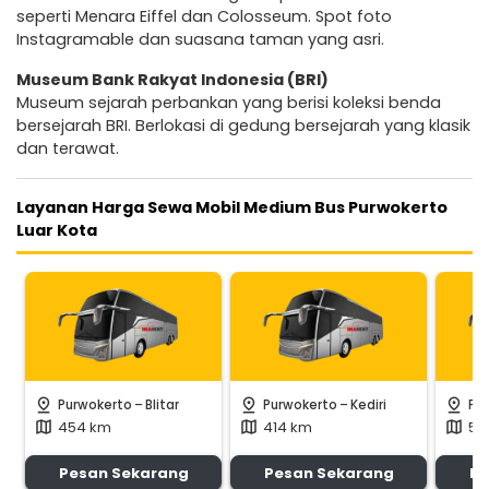
seperti Menara Eiffel dan Colosseum. Spot foto
Instagramable dan suasana taman yang asri.
Museum Bank Rakyat Indonesia (BRI)
Museum sejarah perbankan yang berisi koleksi benda
bersejarah BRI. Berlokasi di gedung bersejarah yang klasik
dan terawat.
Layanan Harga Sewa Mobil Medium Bus Purwokerto
Luar Kota
-
-
pin_drop
pin_drop
pin_drop
Purwokerto
Blitar
Purwokerto
Kediri
Pu
454 km
414 km
55
map
map
map
Pesan Sekarang
Pesan Sekarang
Pe