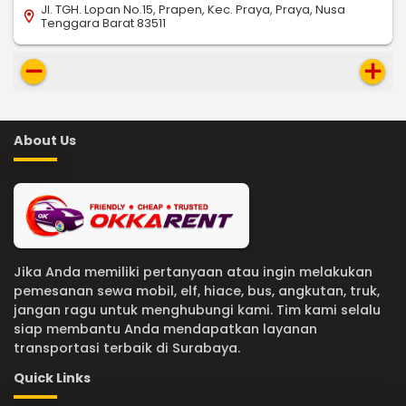
Jl. TGH. Lopan No.15, Prapen, Kec. Praya, Praya, Nusa
location_on
Tenggara Barat 83511
remove
add
About Us
Jika Anda memiliki pertanyaan atau ingin melakukan
pemesanan sewa mobil, elf, hiace, bus, angkutan, truk,
jangan ragu untuk menghubungi kami. Tim kami selalu
siap membantu Anda mendapatkan layanan
transportasi terbaik di Surabaya.
Quick Links