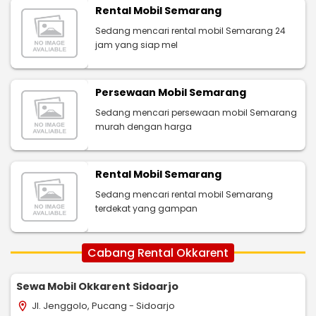
Rental Mobil Semarang
Sedang mencari rental mobil Semarang 24
jam yang siap mel
Persewaan Mobil Semarang
Sedang mencari persewaan mobil Semarang
murah dengan harga
Rental Mobil Semarang
Sedang mencari rental mobil Semarang
terdekat yang gampan
Cabang Rental Okkarent
Sewa Mobil Okkarent Sidoarjo
Jl. Jenggolo, Pucang - Sidoarjo
location_on