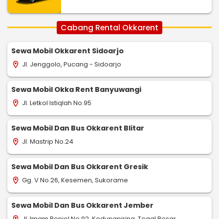
Cabang Rental Okkarent
Sewa Mobil Okkarent Sidoarjo
Jl. Jenggolo, Pucang - Sidoarjo
location_on
Sewa Mobil Okka Rent Banyuwangi
Jl. Letkol Istiqlah No.95
location_on
Sewa Mobil Dan Bus Okkarent Blitar
Jl. Mastrip No.24
location_on
Sewa Mobil Dan Bus Okkarent Gresik
Gg. V No.26, Kesemen, Sukorame
location_on
Sewa Mobil Dan Bus Okkarent Jember
Jl. Imam Bonjol No.92, Kedungpiring, Tegal Besar
location_on