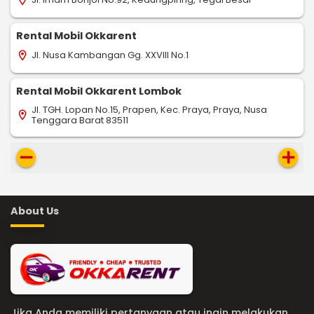
Rental Mobil Okkarent
Jl. Nusa Kambangan Gg. XXVIII No.1
location_on
Rental Mobil Okkarent Lombok
Jl. TGH. Lopan No.15, Prapen, Kec. Praya, Praya, Nusa
location_on
Tenggara Barat 83511
remove
add
About Us
Jika Anda memiliki pertanyaan atau ingin melakukan