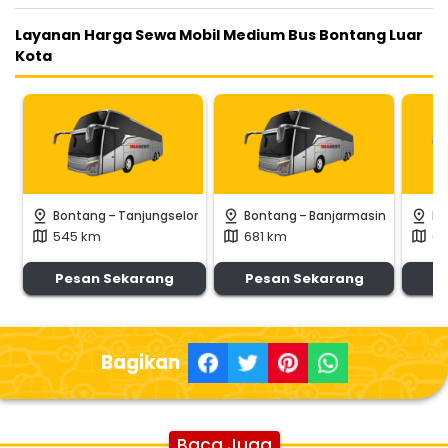
Layanan Harga Sewa Mobil Medium Bus Bontang Luar
Kota
-
-
pin_drop
pin_drop
pin_drop
Bontang
Tanjungselor
Bontang
Banjarmasin
Bo
545 km
681 km
60
map
map
map
Pesan Sekarang
Pesan Sekarang
P
Bagikan
Baca Juga