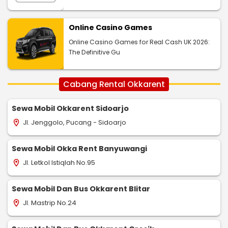
Online Casino Games
Online Casino Games for Real Cash UK 2026:
The Definitive Gu
Cabang Rental Okkarent
Sewa Mobil Okkarent Sidoarjo
Jl. Jenggolo, Pucang - Sidoarjo
location_on
Sewa Mobil Okka Rent Banyuwangi
Jl. Letkol Istiqlah No.95
location_on
Sewa Mobil Dan Bus Okkarent Blitar
Jl. Mastrip No.24
location_on