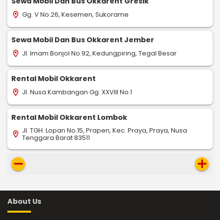
Sewa Mobil Dan Bus Okkarent Gresik
Gg. V No.26, Kesemen, Sukorame
location_on
Sewa Mobil Dan Bus Okkarent Jember
Jl. Imam Bonjol No.92, Kedungpiring, Tegal Besar
location_on
Rental Mobil Okkarent
Jl. Nusa Kambangan Gg. XXVIII No.1
location_on
Rental Mobil Okkarent Lombok
Jl. TGH. Lopan No.15, Prapen, Kec. Praya, Praya, Nusa
location_on
Tenggara Barat 83511
remove
add
About Us