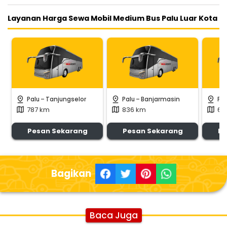
Layanan Harga Sewa Mobil Medium Bus Palu Luar Kota
-
-
pin_drop
pin_drop
pin_drop
Palu
Tanjungselor
Palu
Banjarmasin
Pal
787 km
836 km
60
map
map
map
Pesan Sekarang
Pesan Sekarang
Pe
Bagikan
Baca Juga