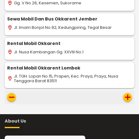
Gg. V No.26, Kesemen, Sukorame
location_on
Sewa Mobil Dan Bus Okkarent Jember
Jl. Imam Bonjol No.92, Kedungpiring, Tegal Besar
location_on
Rental Mobil Okkarent
Jl. Nusa Kambangan Gg. XXVIII No.1
location_on
Rental Mobil Okkarent Lombok
Jl. TGH. Lopan No.15, Prapen, Kec. Praya, Praya, Nusa
location_on
Tenggara Barat 83511
remove
add
About Us