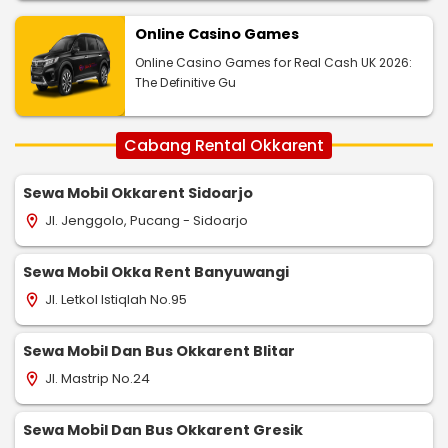
Online Casino Games
Online Casino Games for Real Cash UK 2026:
The Definitive Gu
Cabang Rental Okkarent
Sewa Mobil Okkarent Sidoarjo
Jl. Jenggolo, Pucang - Sidoarjo
location_on
Sewa Mobil Okka Rent Banyuwangi
Jl. Letkol Istiqlah No.95
location_on
Sewa Mobil Dan Bus Okkarent Blitar
Jl. Mastrip No.24
location_on
Sewa Mobil Dan Bus Okkarent Gresik