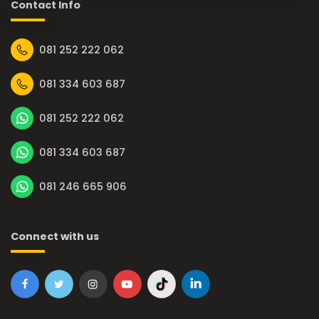
Contact Info
081 252 222 062
081 334 603 687
081 252 222 062
081 334 603 687
081 246 665 906
Connect with us