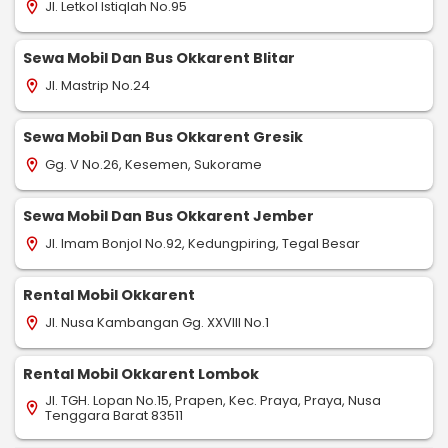
Jl. Letkol Istiqlah No.95
location_on
Sewa Mobil Dan Bus Okkarent Blitar
Jl. Mastrip No.24
location_on
Sewa Mobil Dan Bus Okkarent Gresik
Gg. V No.26, Kesemen, Sukorame
location_on
Sewa Mobil Dan Bus Okkarent Jember
Jl. Imam Bonjol No.92, Kedungpiring, Tegal Besar
location_on
Rental Mobil Okkarent
Jl. Nusa Kambangan Gg. XXVIII No.1
location_on
Rental Mobil Okkarent Lombok
Jl. TGH. Lopan No.15, Prapen, Kec. Praya, Praya, Nusa
location_on
Tenggara Barat 83511