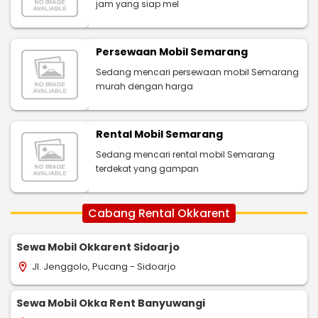
jam yang siap mel
Persewaan Mobil Semarang
Sedang mencari persewaan mobil Semarang
murah dengan harga
Rental Mobil Semarang
Sedang mencari rental mobil Semarang
terdekat yang gampan
Cabang Rental Okkarent
Sewa Mobil Okkarent Sidoarjo
Jl. Jenggolo, Pucang - Sidoarjo
location_on
Sewa Mobil Okka Rent Banyuwangi