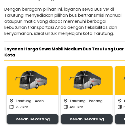
Dengan beragam pilihan ini, layanan sewa Bus VIP di
Tarutung menyediakan pilihan bus bertransmisi manual
ataupun matic yang dapat memenuhi berbagai
kebutuhan transportasi Anda dengan fleksibilitas dan
kenyamanan, ideal untuk menjelajahi kota Tarutung.
Layanan Harga Sewa Mobil Medium Bus Tarutung Luar
Kota
-
-
pin_drop
pin_drop
pin_drop
Tarutung
Aceh
Tarutung
Padang
Ta
797 km
490 km
58
map
map
map
Pesan Sekarang
Pesan Sekarang
Pe