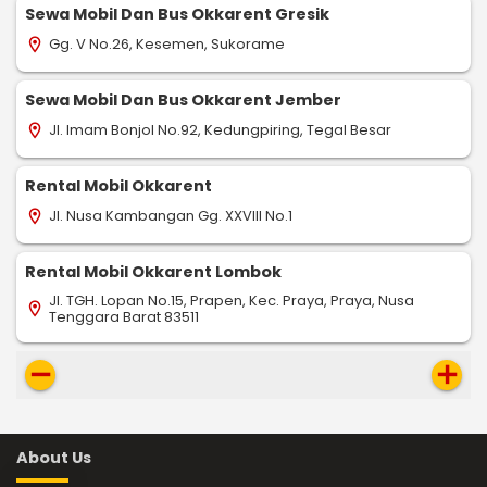
Sewa Mobil Dan Bus Okkarent Gresik
Gg. V No.26, Kesemen, Sukorame
location_on
Sewa Mobil Dan Bus Okkarent Jember
Jl. Imam Bonjol No.92, Kedungpiring, Tegal Besar
location_on
Rental Mobil Okkarent
Jl. Nusa Kambangan Gg. XXVIII No.1
location_on
Rental Mobil Okkarent Lombok
Jl. TGH. Lopan No.15, Prapen, Kec. Praya, Praya, Nusa
location_on
Tenggara Barat 83511
remove
add
About Us