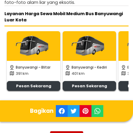
foto-foto alam liar yang eksotis.
Layanan Harga Sewa Mobil Medium Bus Banyuwangi
Luar Kota
-
-
pin_drop
pin_drop
pin_drop
Banyuwangi
Blitar
Banyuwangi
Kediri
Ba
391 km
401 km
31
map
map
map
Pesan Sekarang
Pesan Sekarang
Pe
Bagikan