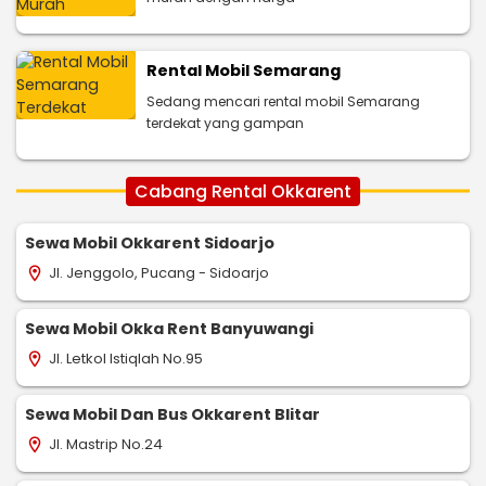
Rental Mobil Semarang
Sedang mencari rental mobil Semarang
terdekat yang gampan
Cabang Rental Okkarent
Sewa Mobil Okkarent Sidoarjo
Jl. Jenggolo, Pucang - Sidoarjo
location_on
Sewa Mobil Okka Rent Banyuwangi
Jl. Letkol Istiqlah No.95
location_on
Sewa Mobil Dan Bus Okkarent Blitar
Jl. Mastrip No.24
location_on