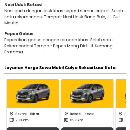
Nasi Uduk Betawi
Nasi gurih dengan lauk khas seperti semur jengkol. Salah
satu rekomendasi Tempat: Nasi Uduk Bang Bule, Jl. Cut
Meutia.
Pepes Gabus
Pepes ikan gabus dengan rempah khas. Salah satu
Rekomendasi Tempat: Pepes Mang Didi, Jl. Kemang
Pratama.
Layanan Harga Sewa Mobil Calya Bekasi Luar Kota
-
-
pin_drop
pin_drop
pin_drop
Bekasi
Blitar
Bekasi
Kediri
Be
738 km
697 km
83
map
map
map