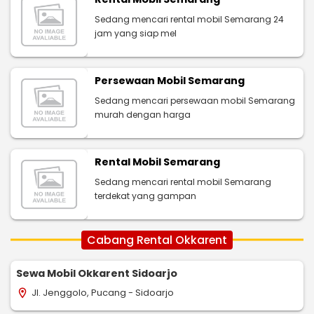
Sedang mencari rental mobil Semarang 24
jam yang siap mel
Persewaan Mobil Semarang
Sedang mencari persewaan mobil Semarang
murah dengan harga
Rental Mobil Semarang
Sedang mencari rental mobil Semarang
terdekat yang gampan
Cabang Rental Okkarent
Sewa Mobil Okkarent Sidoarjo
Jl. Jenggolo, Pucang - Sidoarjo
location_on