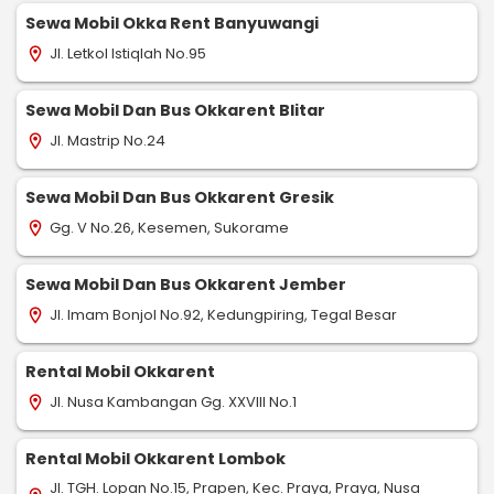
Sewa Mobil Okka Rent Banyuwangi
Jl. Letkol Istiqlah No.95
location_on
Sewa Mobil Dan Bus Okkarent Blitar
Jl. Mastrip No.24
location_on
Sewa Mobil Dan Bus Okkarent Gresik
Gg. V No.26, Kesemen, Sukorame
location_on
Sewa Mobil Dan Bus Okkarent Jember
Jl. Imam Bonjol No.92, Kedungpiring, Tegal Besar
location_on
Rental Mobil Okkarent
Jl. Nusa Kambangan Gg. XXVIII No.1
location_on
Rental Mobil Okkarent Lombok
Jl. TGH. Lopan No.15, Prapen, Kec. Praya, Praya, Nusa