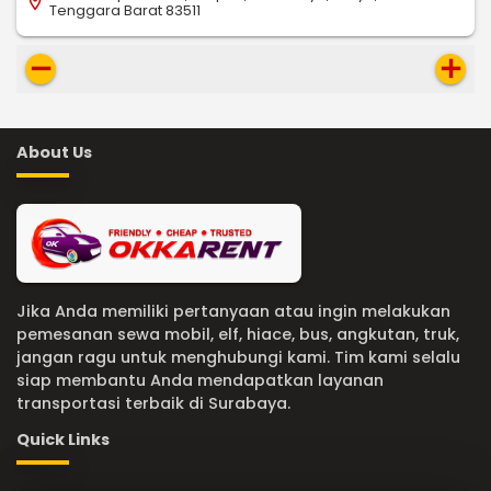
location_on
Tenggara Barat 83511
remove
add
About Us
Jika Anda memiliki pertanyaan atau ingin melakukan
pemesanan sewa mobil, elf, hiace, bus, angkutan, truk,
jangan ragu untuk menghubungi kami. Tim kami selalu
siap membantu Anda mendapatkan layanan
transportasi terbaik di Surabaya.
Quick Links