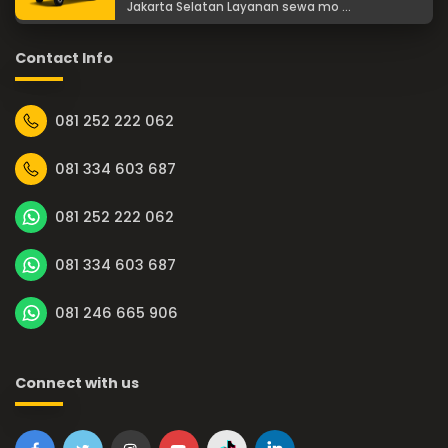
Jakarta Selatan Layanan sewa mo ...
Contact Info
081 252 222 062
081 334 603 687
081 252 222 062
081 334 603 687
081 246 665 906
Connect with us