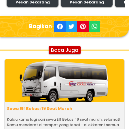
Pesan Sekarang
Pesan Sekarang
Pe
Bagikan
Baca Juga
Sewa Elf Bekasi 19 Seat Murah
Kalau kamu lagi cari sewa Elf Bekasi 19 seat murah, selamat!
Kamu mendarat di tempat yang tepat—di okkarent semua