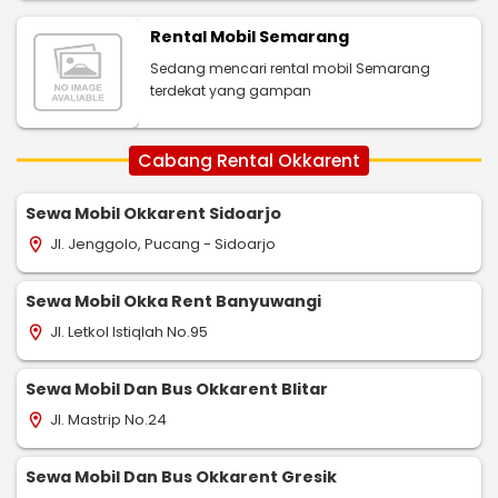
Rental Mobil Semarang
Sedang mencari rental mobil Semarang
terdekat yang gampan
Cabang Rental Okkarent
Sewa Mobil Okkarent Sidoarjo
Jl. Jenggolo, Pucang - Sidoarjo
location_on
Sewa Mobil Okka Rent Banyuwangi
Jl. Letkol Istiqlah No.95
location_on
Sewa Mobil Dan Bus Okkarent Blitar
Jl. Mastrip No.24
location_on
Sewa Mobil Dan Bus Okkarent Gresik