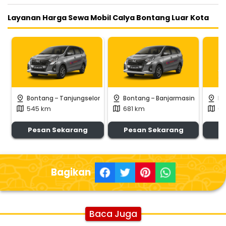
Layanan Harga Sewa Mobil Calya Bontang Luar Kota
-
-
pin_drop
pin_drop
pin_drop
Bontang
Tanjungselor
Bontang
Banjarmasin
Bo
545 km
681 km
60
map
map
map
Pesan Sekarang
Pesan Sekarang
P
Bagikan
Baca Juga