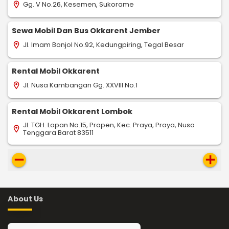
Gg. V No.26, Kesemen, Sukorame
location_on
Sewa Mobil Dan Bus Okkarent Jember
Jl. Imam Bonjol No.92, Kedungpiring, Tegal Besar
location_on
Rental Mobil Okkarent
Jl. Nusa Kambangan Gg. XXVIII No.1
location_on
Rental Mobil Okkarent Lombok
Jl. TGH. Lopan No.15, Prapen, Kec. Praya, Praya, Nusa
location_on
Tenggara Barat 83511
remove
add
About Us