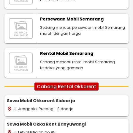
Persewaan Mobil Semarang
Sedang mencari persewaan mobil Semarang
murah dengan harga
Rental Mobil Semarang
Sedang mencari rental mobil Semarang
terdekat yang gampan
Cabang Rental Okkarent
Sewa Mobil Okkarent Sidoarjo
Jl. Jenggolo, Pucang - Sidoarjo
location_on
Sewa Mobil Okka Rent Banyuwangi
Jl. Letkol Istiqlah No.95
location_on