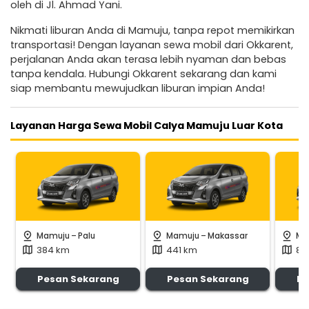
oleh di Jl. Ahmad Yani.
Nikmati liburan Anda di Mamuju, tanpa repot memikirkan
transportasi! Dengan layanan sewa mobil dari Okkarent,
perjalanan Anda akan terasa lebih nyaman dan bebas
tanpa kendala. Hubungi Okkarent sekarang dan kami
siap membantu mewujudkan liburan impian Anda!
Layanan Harga Sewa Mobil Calya Mamuju Luar Kota
-
-
pin_drop
pin_drop
pin_drop
Mamuju
Palu
Mamuju
Makassar
Ma
384 km
441 km
87
map
map
map
Pesan Sekarang
Pesan Sekarang
Pe