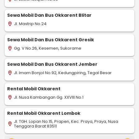
Sewa Mobil Dan Bus Okkarent Blitar
Jl. Mastrip No.24
location_on
Sewa Mobil Dan Bus Okkarent Gresik
Gg. V No.26, Kesemen, Sukorame
location_on
Sewa Mobil Dan Bus Okkarent Jember
Jl. Imam Bonjol No.92, Kedungpiring, Tegal Besar
location_on
Rental Mobil Okkarent
Jl. Nusa Kambangan Gg. XXVIII No.1
location_on
Rental Mobil Okkarent Lombok
Jl. TGH. Lopan No.15, Prapen, Kec. Praya, Praya, Nusa
location_on
Tenggara Barat 83511