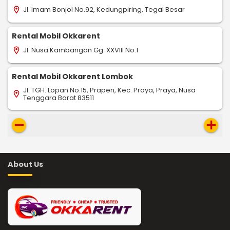
Jl. Imam Bonjol No.92, Kedungpiring, Tegal Besar
location_on
Rental Mobil Okkarent
Jl. Nusa Kambangan Gg. XXVIII No.1
location_on
Rental Mobil Okkarent Lombok
Jl. TGH. Lopan No.15, Prapen, Kec. Praya, Praya, Nusa
location_on
Tenggara Barat 83511
remove
add
About Us