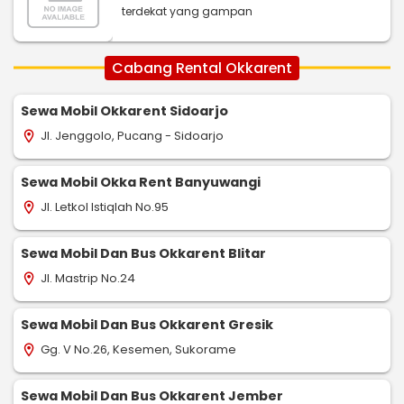
terdekat yang gampan
Cabang Rental Okkarent
Sewa Mobil Okkarent Sidoarjo
Jl. Jenggolo, Pucang - Sidoarjo
location_on
Sewa Mobil Okka Rent Banyuwangi
Jl. Letkol Istiqlah No.95
location_on
Sewa Mobil Dan Bus Okkarent Blitar
Jl. Mastrip No.24
location_on
Sewa Mobil Dan Bus Okkarent Gresik
Gg. V No.26, Kesemen, Sukorame
location_on
Sewa Mobil Dan Bus Okkarent Jember