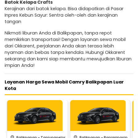
Batok Kelapa Crafts
Kerajinan dari batok kelapa. Bisa didapatkan di Pasar
Inpres Kebun Sayur: Sentra oleh-oleh dan kerajinan
tangan
Nikmati liburan Anda di Balikpapan, tanpa repot
memikirkan transportasi! Dengan layanan sewa mobil
dari Okkarent, perjalanan Anda akan terasa lebih
nyaman dan bebas tanpa kendala. Hubungi Okkarent
sekarang dan kami siap membantu mewujudkan liburan
impian Anda!
Layanan Harga Sewa Mobil Camry Balikpapan Luar
Kota
-
-
pin_drop
pin_drop
pin_
Balikpapan
Tanjungselor
Balikpapan
Banjarmasin