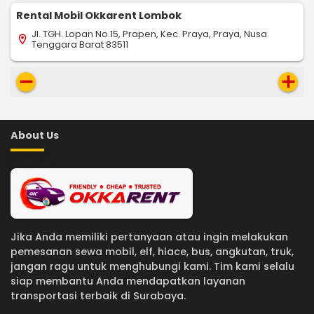
Rental Mobil Okkarent Lombok
Jl. TGH. Lopan No.15, Prapen, Kec. Praya, Praya, Nusa
location_on
Tenggara Barat 83511
remove
add
About Us
Jika Anda memiliki pertanyaan atau ingin melakukan
pemesanan sewa mobil, elf, hiace, bus, angkutan, truk,
jangan ragu untuk menghubungi kami. Tim kami selalu
siap membantu Anda mendapatkan layanan
transportasi terbaik di Surabaya.