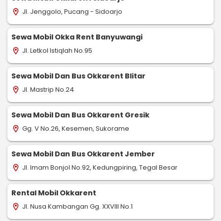
Jl. Jenggolo, Pucang - Sidoarjo
location_on
Sewa Mobil Okka Rent Banyuwangi
Jl. Letkol Istiqlah No.95
location_on
Sewa Mobil Dan Bus Okkarent Blitar
Jl. Mastrip No.24
location_on
Sewa Mobil Dan Bus Okkarent Gresik
Gg. V No.26, Kesemen, Sukorame
location_on
Sewa Mobil Dan Bus Okkarent Jember
Jl. Imam Bonjol No.92, Kedungpiring, Tegal Besar
location_on
Rental Mobil Okkarent
Jl. Nusa Kambangan Gg. XXVIII No.1
location_on