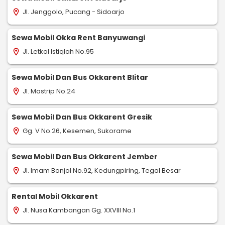
Jl. Jenggolo, Pucang - Sidoarjo
location_on
Sewa Mobil Okka Rent Banyuwangi
Jl. Letkol Istiqlah No.95
location_on
Sewa Mobil Dan Bus Okkarent Blitar
Jl. Mastrip No.24
location_on
Sewa Mobil Dan Bus Okkarent Gresik
Gg. V No.26, Kesemen, Sukorame
location_on
Sewa Mobil Dan Bus Okkarent Jember
Jl. Imam Bonjol No.92, Kedungpiring, Tegal Besar
location_on
Rental Mobil Okkarent
Jl. Nusa Kambangan Gg. XXVIII No.1
location_on