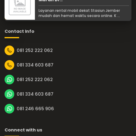
Layanan rental mobil dekat Stasiun Jember
mudah dan hemat waktu secara online. K ...
Contact Info
081 252 222 062
081 334 603 687
081 252 222 062
081 334 603 687
081 246 665 906
Connect with us