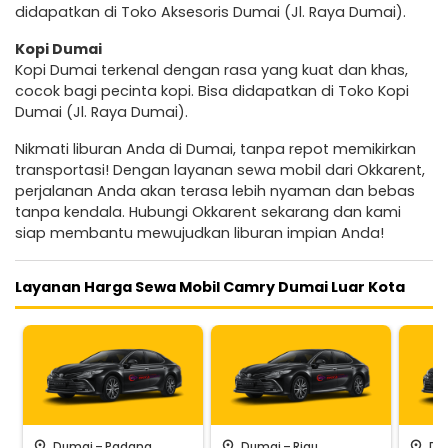
didapatkan di Toko Aksesoris Dumai (Jl. Raya Dumai).
Kopi Dumai
Kopi Dumai terkenal dengan rasa yang kuat dan khas,
cocok bagi pecinta kopi. Bisa didapatkan di Toko Kopi
Dumai (Jl. Raya Dumai).
Nikmati liburan Anda di Dumai, tanpa repot memikirkan
transportasi! Dengan layanan sewa mobil dari Okkarent,
perjalanan Anda akan terasa lebih nyaman dan bebas
tanpa kendala. Hubungi Okkarent sekarang dan kami
siap membantu mewujudkan liburan impian Anda!
Layanan Harga Sewa Mobil Camry Dumai Luar Kota
-
-
pin_drop
pin_drop
pin_drop
Dumai
Padang
Dumai
Riau
Du