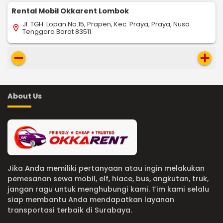
Rental Mobil Okkarent Lombok
Jl. TGH. Lopan No.15, Prapen, Kec. Praya, Praya, Nusa
location_on
Tenggara Barat 83511
remove
add
About Us
Jika Anda memiliki pertanyaan atau ingin melakukan
pemesanan sewa mobil, elf, hiace, bus, angkutan, truk,
jangan ragu untuk menghubungi kami. Tim kami selalu
siap membantu Anda mendapatkan layanan
transportasi terbaik di Surabaya.