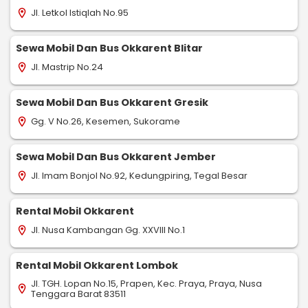
Jl. Letkol Istiqlah No.95
location_on
Sewa Mobil Dan Bus Okkarent Blitar
Jl. Mastrip No.24
location_on
Sewa Mobil Dan Bus Okkarent Gresik
Gg. V No.26, Kesemen, Sukorame
location_on
Sewa Mobil Dan Bus Okkarent Jember
Jl. Imam Bonjol No.92, Kedungpiring, Tegal Besar
location_on
Rental Mobil Okkarent
Jl. Nusa Kambangan Gg. XXVIII No.1
location_on
Rental Mobil Okkarent Lombok
Jl. TGH. Lopan No.15, Prapen, Kec. Praya, Praya, Nusa
location_on
Tenggara Barat 83511