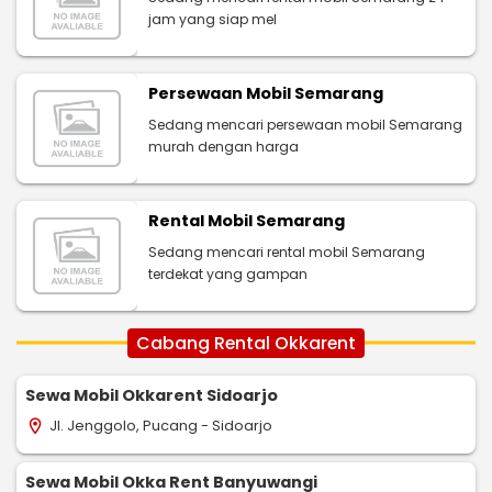
jam yang siap mel
Persewaan Mobil Semarang
Sedang mencari persewaan mobil Semarang
murah dengan harga
Rental Mobil Semarang
Sedang mencari rental mobil Semarang
terdekat yang gampan
Cabang Rental Okkarent
Sewa Mobil Okkarent Sidoarjo
Jl. Jenggolo, Pucang - Sidoarjo
location_on
Sewa Mobil Okka Rent Banyuwangi