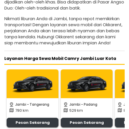
dijadikan oleh-oleh khas. Bisa didapatkan di Pasar Angso
Duo: Oleh-oleh tradisional dan batik.
Nikmati liburan Anda di Jambi, tanpa repot memikirkan
transportasi! Dengan layanan sewa mobil dari Okkarent,
perjalanan Anda akan terasa lebih nyaman dan bebas
tanpa kendala. Hubungi Okkarent sekarang dan kami
siap membantu mewujudkan liburan impian Anda!
Layanan Harga Sewa Mobil Camry Jambi Luar Kota
-
-
pin_drop
pin_drop
pin_drop
Jambi
Tangerang
Jambi
Padang
Ja
780 km
529 km
84
map
map
map
Pesan Sekarang
Pesan Sekarang
Pe