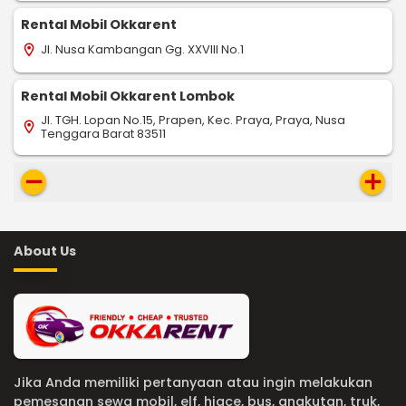
Rental Mobil Okkarent
Jl. Nusa Kambangan Gg. XXVIII No.1
location_on
Rental Mobil Okkarent Lombok
Jl. TGH. Lopan No.15, Prapen, Kec. Praya, Praya, Nusa
location_on
Tenggara Barat 83511
remove
add
About Us
Jika Anda memiliki pertanyaan atau ingin melakukan
pemesanan sewa mobil, elf, hiace, bus, angkutan, truk,