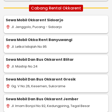
Cabang Rental Okkarent
Sewa Mobil Okkarent Sidoarjo
Jl. Jenggolo, Pucang - Sidoarjo
location_on
Sewa Mobil Okka Rent Banyuwangi
Jl. Letkol Istiqlah No.95
location_on
Sewa Mobil Dan Bus Okkarent Blitar
Jl. Mastrip No.24
location_on
Sewa Mobil Dan Bus Okkarent Gresik
Gg. V No.26, Kesemen, Sukorame
location_on
Sewa Mobil Dan Bus Okkarent Jember
Jl. Imam Bonjol No.92, Kedungpiring, Tegal Besar
location_on