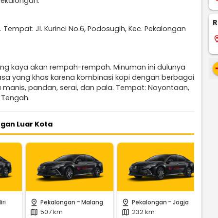
Pekalongan.
R
empat: Jl. Kurinci No.6, Podosugih, Kec. Pekalongan
locati
re
yang kaya akan rempah-rempah. Minuman ini dulunya
 rasa yang khas karena kombinasi kopi dengan berbagai
u manis, pandan, serai, dan pala. Tempat: Noyontaan,
 Tengah.
ngan Luar Kota
-
-
pin_drop
pin_drop
pin_
iri
Pekalongan
Malang
Pekalongan
Jogja
507 km
232 km
map
map
m