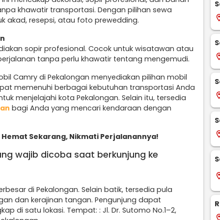
S
npa khawatir transportasi. Dengan pilihan sewa
locati
uk akad, resepsi, atau foto prewedding.
an
S
diakan sopir profesional. Cocok untuk wisatawan atau
locati
perjalanan tanpa perlu khawatir tentang mengemudi.
obil Camry di Pekalongan menyediakan pilihan mobil
S
apat memenuhi berbagai kebutuhan transportasi Anda
locati
tuk menjelajahi kota Pekalongan. Selain itu, tersedia
gan
bagi Anda yang mencari kendaraan dengan
S
locati
Hemat Sekarang, Nikmati Perjalanannya!
ang wajib dicoba saat berkunjung ke
S
locati
erbesar di Pekalongan. Selain batik, tersedia pula
ngan dan kerajinan tangan. Pengunjung dapat
R
 di satu lokasi. Tempat: : Jl. Dr. Sutomo No.1–2,
locati