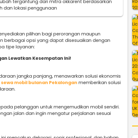
erubah tergantung dari mitra okkarent berdasarkan
uh dan lokasi penggunaan
enyediakan pilihan bagi perorangan maupun
n berbagai opsi yang dapat disesuaikan dengan
a tipe layanan:
an Lewatkan Kesempatan Ini!
ndaraan jangka panjang, menawarkan solusi ekonomis
n
sewa mobil bulanan Pekalongan
memberikan solusi
daraan.
epada pelanggan untuk mengemudikan mobil sendiri.
engan jalan dan ingin mengatur perjalanan sesuai
n
ini mencakup dekorasi, sopir profesional, dan bahan