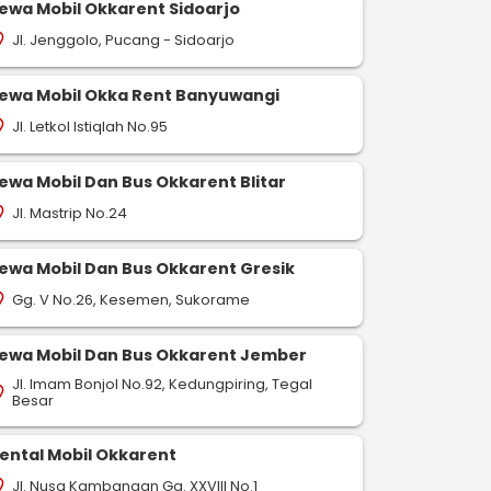
ewa Mobil Okkarent Sidoarjo
Jl. Jenggolo, Pucang - Sidoarjo
on_on
ewa Mobil Okka Rent Banyuwangi
Jl. Letkol Istiqlah No.95
on_on
ewa Mobil Dan Bus Okkarent Blitar
Jl. Mastrip No.24
on_on
ewa Mobil Dan Bus Okkarent Gresik
Gg. V No.26, Kesemen, Sukorame
on_on
ewa Mobil Dan Bus Okkarent Jember
Jl. Imam Bonjol No.92, Kedungpiring, Tegal
on_on
Besar
ental Mobil Okkarent
Jl. Nusa Kambangan Gg. XXVIII No.1
on_on