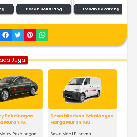
ng
Pesan Sekarang
Pesan Sekarang
aca Juga
cy Pekalongan
Sewa blindvan Pekalongan
 Murah 10..
Harga Murah 100..
 Mercy Pekalongan
Sewa Mobil Blindvan