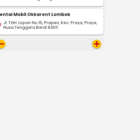
ental Mobil Okkarent Lombok
Jl. TGH. Lopan No.15, Prapen, Kec. Praya, Praya,
on_on
Nusa Tenggara Barat 83511
move
add
-
-
drop
pin_drop
pin_drop
Pekalongan
Solo
Pekalongan
Semarang
Pekalon
193 km
93,8 km
388 km
ap
map
map