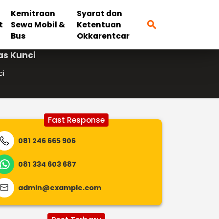
Kemitraan
Syarat dan
search
t
Sewa Mobil &
Ketentuan
Bus
Okkarentcar
as Kunci
ci
Fast Response
081 246 665 906
081 334 603 687
admin@example.com