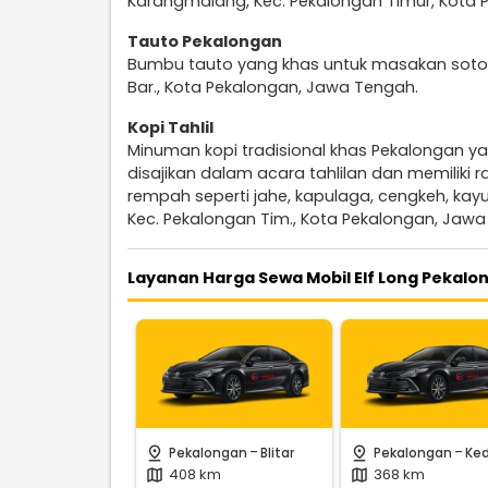
Karangmalang, Kec. Pekalongan Timur, Kota 
Tauto Pekalongan
Bumbu tauto yang khas untuk masakan soto. T
Bar., Kota Pekalongan, Jawa Tengah.
Kopi Tahlil
Minuman kopi tradisional khas Pekalongan 
disajikan dalam acara tahlilan dan memiliki
rempah seperti jahe, kapulaga, cengkeh, kay
Kec. Pekalongan Tim., Kota Pekalongan, Jawa
Layanan Harga Sewa Mobil Elf Long Pekalo
-
-
pin_drop
pin_drop
Pekalongan
Blitar
Pekalongan
Ked
408 km
368 km
map
map