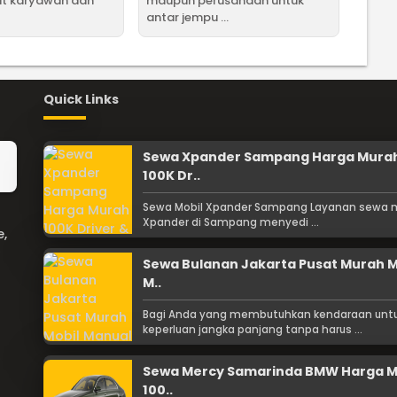
ut karyawan dan
maupun perusahaan untuk
antar jempu ...
Quick Links
Sewa Xpander Sampang Harga Mura
100K Dr..
Sewa Mobil Xpander Sampang Layanan sewa m
Xpander di Sampang menyedi ...
e,
Sewa Bulanan Jakarta Pusat Murah M
M..
Bagi Anda yang membutuhkan kendaraan unt
keperluan jangka panjang tanpa harus ...
Sewa Mercy Samarinda BMW Harga 
100..