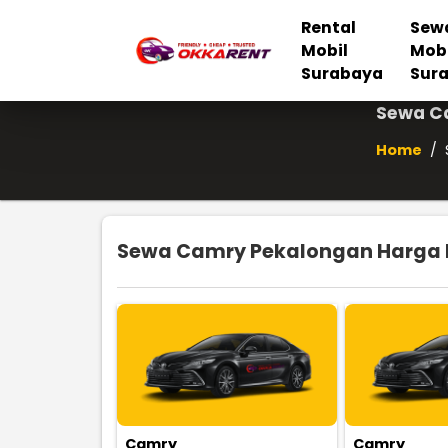
Rental
Sew
Mobil
Mob
Surabaya
Sur
Sewa Ca
Home
/
Sewa Camry Pekalongan Harga M
Camry
Camry