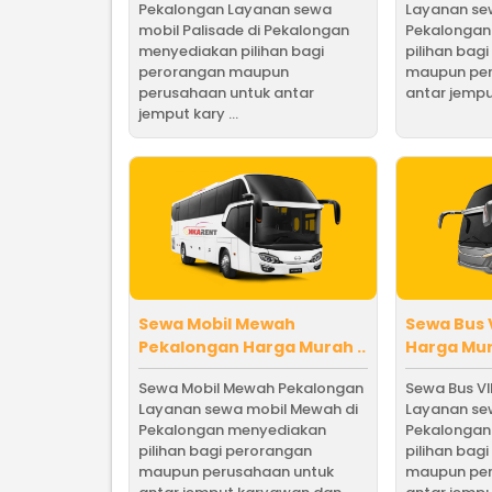
Pekalongan Layanan sewa
Layanan sew
mobil Palisade di Pekalongan
Pekalongan
menyediakan pilihan bagi
pilihan bag
perorangan maupun
maupun per
perusahaan untuk antar
antar jempu
jemput kary ...
Sewa Mobil Mewah
Sewa Bus 
Pekalongan Harga Murah ..
Harga Mura
Sewa Mobil Mewah Pekalongan
Sewa Bus V
Layanan sewa mobil Mewah di
Layanan sew
Pekalongan menyediakan
Pekalongan
pilihan bagi perorangan
pilihan bag
maupun perusahaan untuk
maupun per