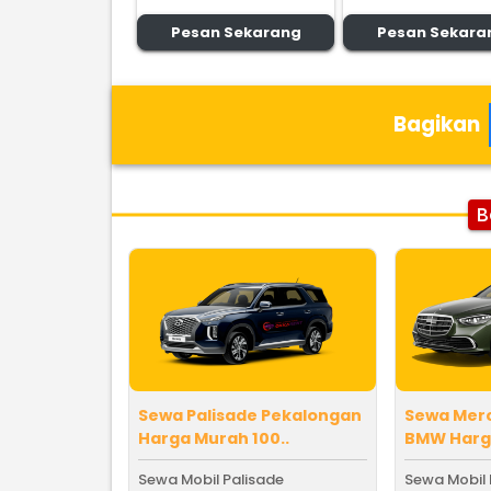
Pesan Sekarang
Pesan Sekara
Bagikan
B
Sewa Palisade Pekalongan
Sewa Mer
Harga Murah 100..
BMW Harga
Sewa Mobil Palisade
Sewa Mobil