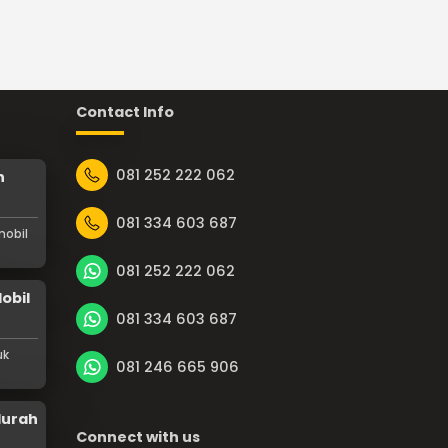
Contact Info
081 252 222 062
h
081 334 603 687
obil
081 252 222 062
obil
081 334 603 687
uk
081 246 665 906
Murah
Connect with us