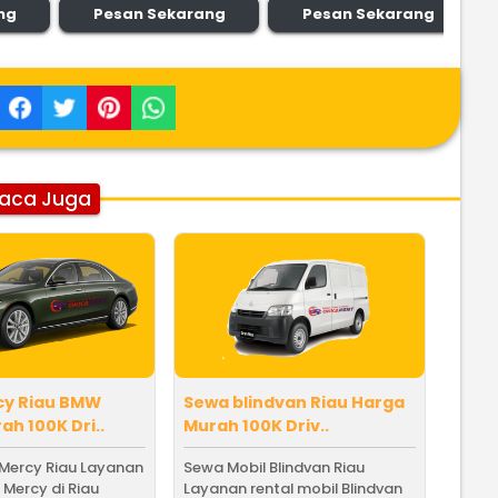
ng
Pesan Sekarang
Pesan Sekarang
aca Juga
cy Riau BMW
Sewa blindvan Riau Harga
h 100K Dri..
Murah 100K Driv..
 Mercy Riau Layanan
Sewa Mobil Blindvan Riau
 Mercy di Riau
Layanan rental mobil Blindvan