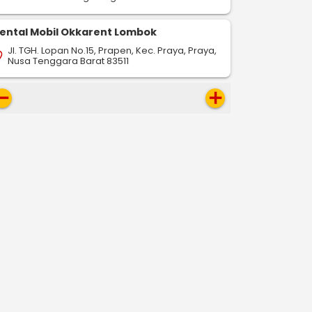
ental Mobil Okkarent Lombok
Jl. TGH. Lopan No.15, Prapen, Kec. Praya, Praya,
on_on
Nusa Tenggara Barat 83511
move
add
-
-
-
drop
pin_drop
pin_drop
Riau
Jambi
Riau
Bengkalis
Riau
Binj
432 km
200 km
720 km
ap
map
map