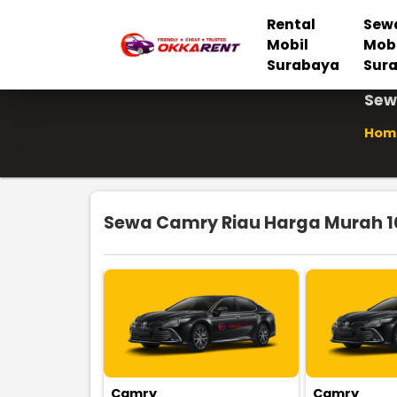
Rental
Sew
Mobil
Mob
Surabaya
Sur
Sew
Hom
Sewa Camry Riau Harga Murah 10
Camry
Camry