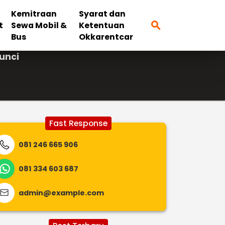
Kemitraan
Syarat dan
search
t
Sewa Mobil &
Ketentuan
Bus
Okkarentcar
unci
Fast Response
081 246 665 906
081 334 603 687
admin@example.com