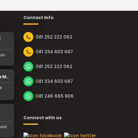
Contact Info
081 252 222 062
K
081 334 603 687
dan
081 252 222 062
 M..
081 334 603 687
l
081 246 665 906
h
Connect with us
obil