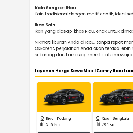
Kain Songket Riau
Kain tradisional dengan motif cantik, ideal 
Ikan Salai
Ikan yang diasap, khas Riau, enak untuk dima
Nikmati liburan Anda di Riau, tanpa repot me
Okkarent, perjalanan Anda akan terasa lebi
sekarang dan kami siap membantu mewujudk
Layanan Harga Sewa Mobil Camry Riau Lua
-
-
pin_drop
pin_drop
Riau
Padang
Riau
Bengkulu
349 km
764 km
map
map