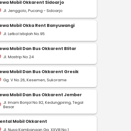
ewa Mobil Okkarent Sidoarjo
Jl. Jenggolo, Pucang - Sidoarjo
on_on
ewa Mobil Okka Rent Banyuwangi
Jl. Letkol Istiqlah No.95
on_on
ewa Mobil Dan Bus Okkarent Blitar
Jl. Mastrip No.24
on_on
ewa Mobil Dan Bus Okkarent Gresik
Gg. V No.26, Kesemen, Sukorame
on_on
ewa Mobil Dan Bus Okkarent Jember
Jl. Imam Bonjol No.92, Kedungpiring, Tegal
on_on
Besar
ental Mobil Okkarent
Jl. Nusa Kambangan Gg. XXVIII No.1
on_on