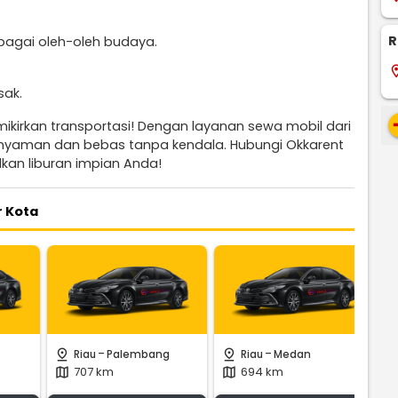
R
sebagai oleh-oleh budaya.
locati
sak.
re
mikirkan transportasi! Dengan layanan sewa mobil dari
h nyaman dan bebas tanpa kendala. Hubungi Okkarent
an liburan impian Anda!
r Kota
-
-
pin_drop
pin_drop
pin_
Riau
Palembang
Riau
Medan
707 km
694 km
map
map
m