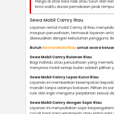
Harga di atas bisa naik atau turun dan b
kota waktu durasi pemakaian jarak temp
Sewa Mobil Camry Riau
Layanan rental mobil Camry di Riau menyediak
maupun perusahaan, termasuk layanan anta
disesuaikan dengan kebutuhan pengguna. Ber
Butuh
Rental Mobil Riau
untuk acara keluarg
Sewa Mobil Camry Bulanan Riau
Bagi individu atau perusahaan yang memerlu
menyewa mobil setiap bulan adalah pilihan y
Sewa Mobil Camry Lepas Kunci Riau
Layanan ini memberikan kesempatan kepad
mandiri tanpa adanya batasan. Pilihan ini 
rute dan ingin mengatur perjalanan sesuai d
Sewa Mobil Camry dengan Sopir Riau
Layanan ini menyediakan sopir berpengalam
cocok bagi para wisatawan atau siapa saja 