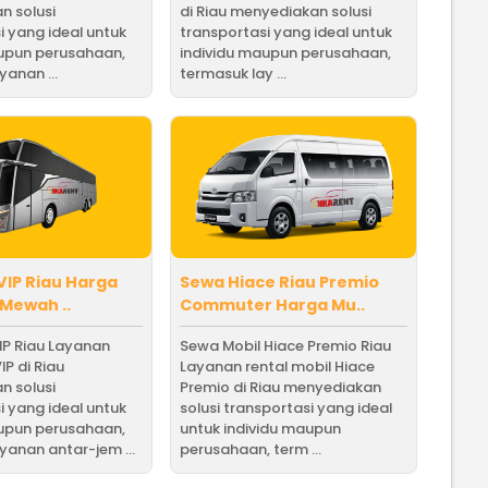
n solusi
di Riau menyediakan solusi
i yang ideal untuk
transportasi yang ideal untuk
aupun perusahaan,
individu maupun perusahaan,
yanan ...
termasuk lay ...
VIP Riau Harga
Sewa Hiace Riau Premio
 Mewah ..
Commuter Harga Mu..
IP Riau Layanan
Sewa Mobil Hiace Premio Riau
IP di Riau
Layanan rental mobil Hiace
n solusi
Premio di Riau menyediakan
i yang ideal untuk
solusi transportasi yang ideal
aupun perusahaan,
untuk individu maupun
yanan antar-jem ...
perusahaan, term ...