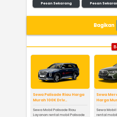
Pesan Sekarang
Pesan Sekara
Bagikan
B
Sewa Palisade Riau Harga
Sewa Mer
Murah 100K Driv..
Harga Mura
Sewa Mobil Palisade Riau
Sewa Mobil
Layanan rental mobil Palisade
rental mobil