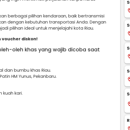
S
locati
n berbagai pilihan kendaraan, baik bertransmisi
kan dengan kebutuhan transportasi Anda. Dengan
S
adi pilihan ideal untuk menjelajahi kota Riau.
locati
 voucher diskon!
S
 oleh-oleh khas yang wajib dicoba saat
locati
al dan bumbu khas Riau.
S
atin HM Yunus, Pekanbaru.
locati
n kuah kari.
S
locati
R
locati