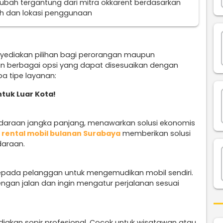
erubah tergantung dari mitra okkarent berdasarkan
uh dan lokasi penggunaan
yediakan pilihan bagi perorangan maupun
n berbagai opsi yang dapat disesuaikan dengan
a tipe layanan:
tuk Luar Kota!
ndaraan jangka panjang, menawarkan solusi ekonomis
n
rental mobil bulanan Surabaya
memberikan solusi
daraan.
epada pelanggan untuk mengemudikan mobil sendiri.
engan jalan dan ingin mengatur perjalanan sesuai
diakan sopir profesional. Cocok untuk wisatawan atau