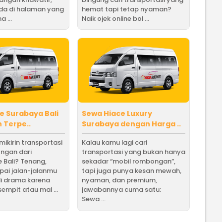
ada di halaman yang
hemat tapi tetap nyaman?
a ...
Naik ojek online bol ...
e Surabaya Bali
Sewa Hiace Luxury
 Terpe..
Surabaya dengan Harga ..
mikirin transportasi
Kalau kamu lagi cari
ngan dari
transportasi yang bukan hanya
 Bali? Tenang,
sekadar “mobil rombongan”,
pai jalan-jalanmu
tapi juga punya kesan mewah,
di drama karena
nyaman, dan premium,
empit atau mal ...
jawabannya cuma satu:
Sewa ...