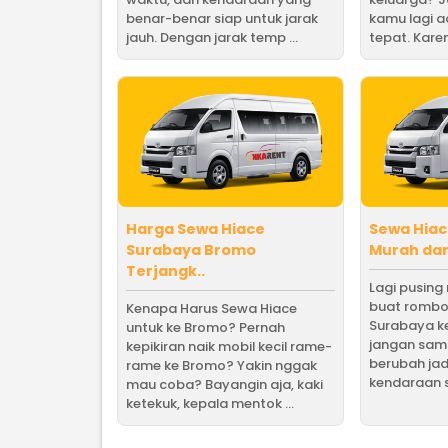
benar-benar siap untuk jarak
kamu lagi 
jauh. Dengan jarak temp ...
tepat. Karen
Harga Sewa Hiace
Sewa Hiac
Surabaya Bromo
Murah dan
Terjangk..
Lagi pusing 
buat rombo
Kenapa Harus Sewa Hiace
Surabaya ke
untuk ke Bromo? Pernah
jangan sam
kepikiran naik mobil kecil rame-
berubah ja
rame ke Bromo? Yakin nggak
kendaraan s
mau coba? Bayangin aja, kaki
ketekuk, kepala mentok ...