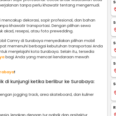
S
perjalanan tanpa perlu khawatir tentang mengemudi.
locati
i mencakup dekorasi, sopir profesional, dan bahan
S
npa khawatir transportasi. Dengan pilihan sewa
locati
uk akad, resepsi, atau foto prewedding.
obil Camry di Surabaya menyediakan pilihan mobil
S
apat memenuhi berbagai kebutuhan transportasi Anda
locati
tuk menjelajahi kota Surabaya. Selain itu, tersedia
aya
bagi Anda yang mencari kendaraan mewah
S
locati
urabaya
!
 di kunjungi ketika berlibur ke Surabaya:
S
locati
engan jogging track, area skateboard, dan kuliner
R
locati
esia, lengkap dengan tur pabrik dan arsitektur