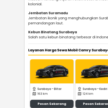
kolonial.
Jembatan Suramadu
Jembatan ikonik yang menghubungkan Surab
pemandangan laut.
Kebun Binatang Surabaya
Salah satu kebun binatang terbesar di Indone
Layanan Harga Sewa Mobil Camry Surabaya
-
-
pin_drop
pin_drop
Surabaya
Blitar
Surabaya
Kediri
163 km
124 km
map
map
Pesan Sekarang
Pesan Sekara