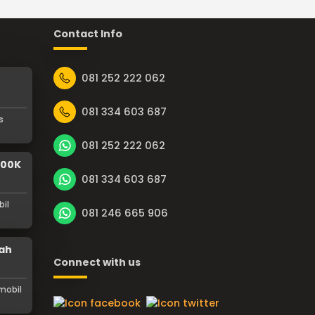
Contact Info
081 252 222 062
081 334 603 687
s
081 252 222 062
100K
081 334 603 687
il
081 246 665 906
rah
Connect with us
mobil