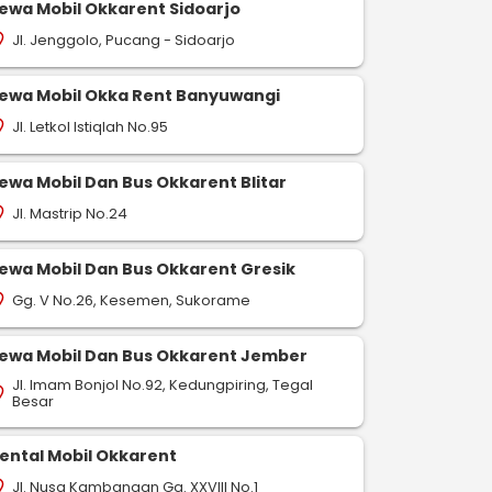
ewa Mobil Okkarent Sidoarjo
Jl. Jenggolo, Pucang - Sidoarjo
on_on
ewa Mobil Okka Rent Banyuwangi
Jl. Letkol Istiqlah No.95
on_on
ewa Mobil Dan Bus Okkarent Blitar
Jl. Mastrip No.24
on_on
ewa Mobil Dan Bus Okkarent Gresik
Gg. V No.26, Kesemen, Sukorame
on_on
ewa Mobil Dan Bus Okkarent Jember
Jl. Imam Bonjol No.92, Kedungpiring, Tegal
on_on
Besar
ental Mobil Okkarent
Jl. Nusa Kambangan Gg. XXVIII No.1
on_on