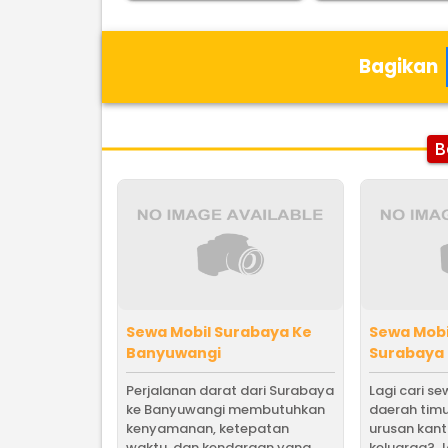
Bagikan
B
Sewa Mobil Surabaya Ke
Sewa Mobi
Banyuwangi
Surabaya
Perjalanan darat dari Surabaya
Lagi cari s
ke Banyuwangi membutuhkan
daerah timu
kenyamanan, ketepatan
urusan kant
waktu, dan kendaraan yang
keluarga? J