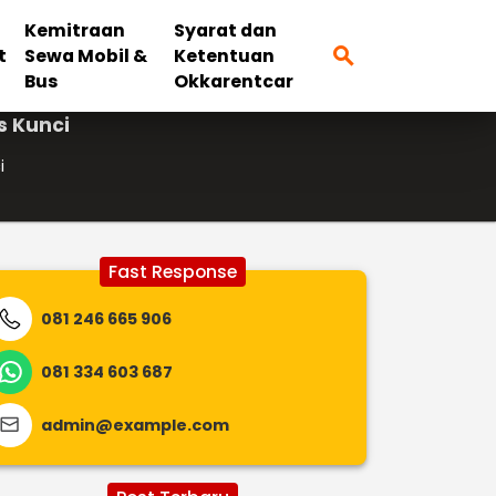
Kemitraan
Syarat dan
search
t
Sewa Mobil &
Ketentuan
Bus
Okkarentcar
s Kunci
i
Fast Response
081 246 665 906
081 334 603 687
admin@example.com