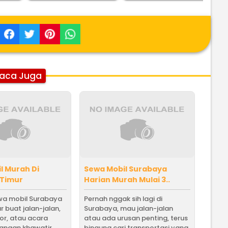
aca Juga
l Murah Di
Sewa Mobil Surabaya
 Timur
Harian Murah Mulai 3..
ewa mobil Surabaya
Pernah nggak sih lagi di
r buat jalan-jalan,
Surabaya, mau jalan-jalan
or, atau acara
atau ada urusan penting, terus
angan khawatir,
bingung cari transportasi yang