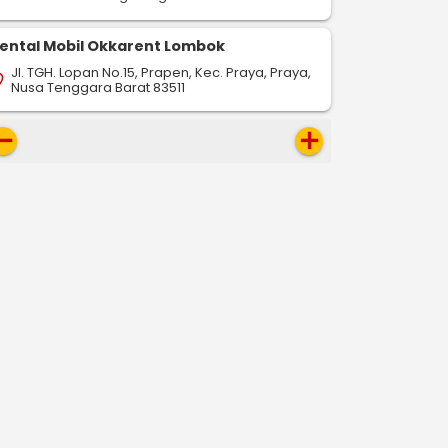
ental Mobil Okkarent Lombok
Jl. TGH. Lopan No.15, Prapen, Kec. Praya, Praya,
on_on
Nusa Tenggara Barat 83511
move
add
-
-
drop
pin_drop
pin_drop
Surabaya
Solo
Surabaya
Semarang
Surabaya
257 km
353 km
808 km
ap
map
map
Pesan Sekarang
Pesan Sekarang
Pesan S