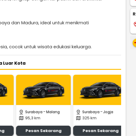
R
aya dan Madura, ideal untuk menikmati
locati
re
sia, cocok untuk wisata edukasi keluarga.
 Luar Kota
-
-
pin_drop
pin_drop
pin_
Surabaya
Malang
Surabaya
Jogja
95,3 km
325 km
map
map
m
ng
Pesan Sekarang
Pesan Sekarang