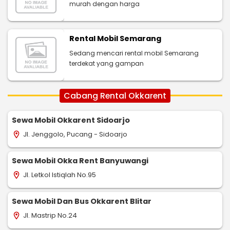
murah dengan harga
Rental Mobil Semarang
Sedang mencari rental mobil Semarang
terdekat yang gampan
Cabang Rental Okkarent
Sewa Mobil Okkarent Sidoarjo
Jl. Jenggolo, Pucang - Sidoarjo
location_on
Sewa Mobil Okka Rent Banyuwangi
Jl. Letkol Istiqlah No.95
location_on
Sewa Mobil Dan Bus Okkarent Blitar
Jl. Mastrip No.24
location_on