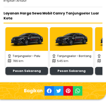
impian Anda!
Layanan Harga Sewa Mobil Camry Tanjungselor Luar
Kota
-
-
pin_drop
pin_drop
pin_drop
Tanjungselor
Palu
Tanjungselor
Bontang
Ta
786 km
545 km
24
map
map
map
Pesan Sekarang
Pesan Sekarang
P
Bagikan