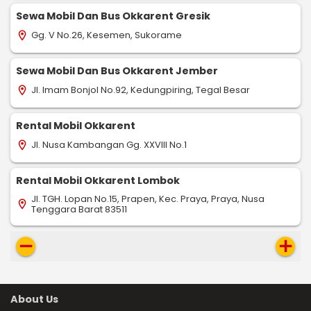
Sewa Mobil Dan Bus Okkarent Gresik
Gg. V No.26, Kesemen, Sukorame
location_on
Sewa Mobil Dan Bus Okkarent Jember
Jl. Imam Bonjol No.92, Kedungpiring, Tegal Besar
location_on
Rental Mobil Okkarent
Jl. Nusa Kambangan Gg. XXVIII No.1
location_on
Rental Mobil Okkarent Lombok
Jl. TGH. Lopan No.15, Prapen, Kec. Praya, Praya, Nusa
location_on
Tenggara Barat 83511
remove
add
About Us