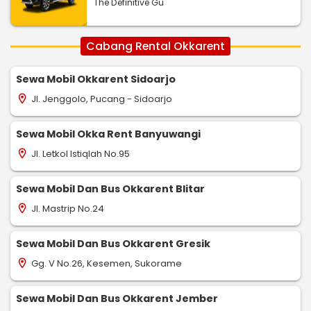
The Definitive Gu
Cabang Rental Okkarent
Sewa Mobil Okkarent Sidoarjo
Jl. Jenggolo, Pucang - Sidoarjo
location_on
Sewa Mobil Okka Rent Banyuwangi
Jl. Letkol Istiqlah No.95
location_on
Sewa Mobil Dan Bus Okkarent Blitar
Jl. Mastrip No.24
location_on
Sewa Mobil Dan Bus Okkarent Gresik
Gg. V No.26, Kesemen, Sukorame
location_on
Sewa Mobil Dan Bus Okkarent Jember