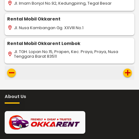
Jl. Imam Bonjol No.92, Kedungpiring, Tegal Besar
location_on
Rental Mobil Okkarent
Jl. Nusa Kambangan Gg. XXVIII No.1
location_on
Rental Mobil Okkarent Lombok
Jl. TGH. Lopan No.15, Prapen, Kec. Praya, Praya, Nusa
location_on
Tenggara Barat 83511
remove
add
About Us