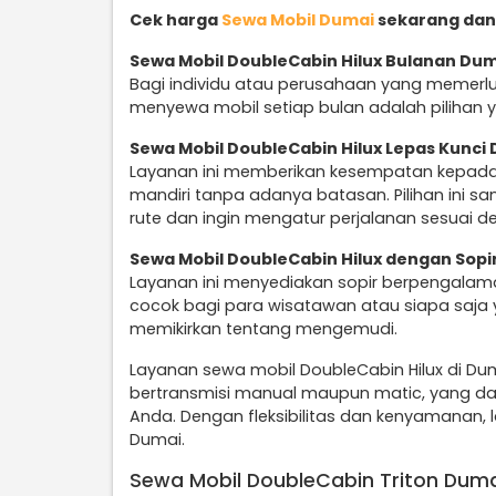
Cek harga
Sewa Mobil Dumai
sekarang dan
Sewa Mobil DoubleCabin Hilux Bulanan Du
Bagi individu atau perusahaan yang memerlu
menyewa mobil setiap bulan adalah pilihan y
Sewa Mobil DoubleCabin Hilux Lepas Kunci
Layanan ini memberikan kesempatan kepad
mandiri tanpa adanya batasan. Pilihan ini 
rute dan ingin mengatur perjalanan sesuai d
Sewa Mobil DoubleCabin Hilux dengan Sopi
Layanan ini menyediakan sopir berpengalam
cocok bagi para wisatawan atau siapa saja 
memikirkan tentang mengemudi.
Layanan sewa mobil DoubleCabin Hilux di Du
bertransmisi manual maupun matic, yang da
Anda. Dengan fleksibilitas dan kenyamanan, la
Dumai.
Sewa Mobil DoubleCabin Triton Dum