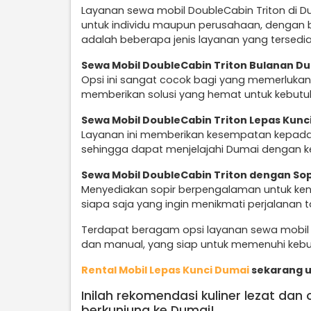
Layanan sewa mobil DoubleCabin Triton di Du
untuk individu maupun perusahaan, dengan be
adalah beberapa jenis layanan yang tersedia
Sewa Mobil DoubleCabin Triton Bulanan D
Opsi ini sangat cocok bagi yang memerlukan
memberikan solusi yang hemat untuk kebutuha
Sewa Mobil DoubleCabin Triton Lepas Kunc
Layanan ini memberikan kesempatan kepada
sehingga dapat menjelajahi Dumai dengan ke
Sewa Mobil DoubleCabin Triton dengan So
Menyediakan sopir berpengalaman untuk keny
siapa saja yang ingin menikmati perjalanan 
Terdapat beragam opsi layanan sewa mobil D
dan manual, yang siap untuk memenuhi kebu
Rental Mobil Lepas Kunci Dumai
sekarang u
Inilah rekomendasi kuliner lezat dan
berkunjung ke Dumai!