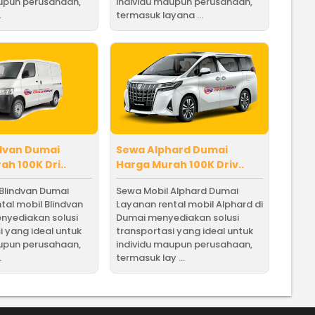
aupun perusahaan,
individu maupun perusahaan,
.
termasuk layana ...
dvan Dumai
Sewa Alphard Dumai
h 100K Dri..
Harga Murah 100K Driv..
Blindvan Dumai
Sewa Mobil Alphard Dumai
tal mobil Blindvan
Layanan rental mobil Alphard di
nyediakan solusi
Dumai menyediakan solusi
i yang ideal untuk
transportasi yang ideal untuk
aupun perusahaan,
individu maupun perusahaan,
.
termasuk lay ...