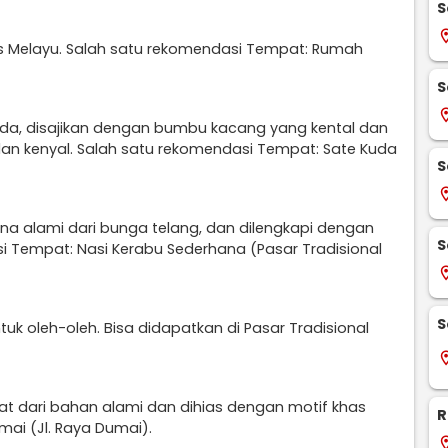
S
locati
as Melayu. Salah satu rekomendasi Tempat: Rumah
S
locati
uda, disajikan dengan bumbu kacang yang kental dan
h dan kenyal. Salah satu rekomendasi Tempat: Sate Kuda
S
locati
rna alami dari bunga telang, dan dilengkapi dengan
S
i Tempat: Nasi Kerabu Sederhana (Pasar Tradisional
locati
S
tuk oleh-oleh. Bisa didapatkan di Pasar Tradisional
locati
uat dari bahan alami dan dihias dengan motif khas
R
mai (Jl. Raya Dumai).
locati