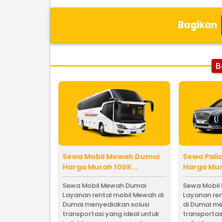
Bagikan
B
Sewa Mobil Mewah Dumai
Sewa Pali
Harga Murah 100K ..
Harga Mura
Sewa Mobil Mewah Dumai
Sewa Mobil 
Layanan rental mobil Mewah di
Layanan ren
Dumai menyediakan solusi
di Dumai me
transportasi yang ideal untuk
transportas