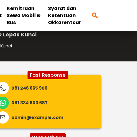
Kemitraan
Syarat dan
search
t
Sewa Mobil &
Ketentuan
Bus
Okkarentcar
& Lepas Kunci
 Kunci
Fast Response
081 246 665 906
081 334 603 687
admin@example.com