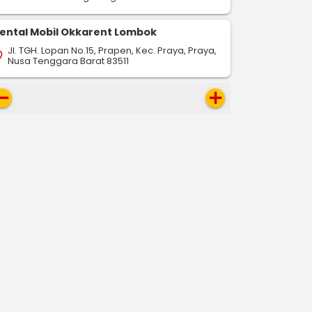
ental Mobil Okkarent Lombok
Jl. TGH. Lopan No.15, Prapen, Kec. Praya, Praya,
on_on
Nusa Tenggara Barat 83511
move
add
-
-
-
drop
pin_drop
pin_drop
Dumai
Jambi
Dumai
Bengkalis
Dumai
B
612 km
127 km
546 km
ap
map
map
Pesan Sekarang
Pesan Sekarang
Pesan S