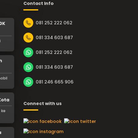
Contact Info
081 252 222 062
0K
081 334 603 687
i
081 252 222 062
h
081 334 603 687
obil
081 246 665 906
Kota
Connect with us
 ke
a