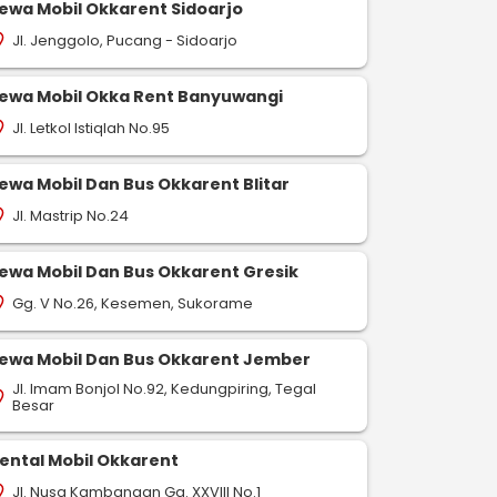
ewa Mobil Okkarent Sidoarjo
Jl. Jenggolo, Pucang - Sidoarjo
on_on
ewa Mobil Okka Rent Banyuwangi
Jl. Letkol Istiqlah No.95
on_on
ewa Mobil Dan Bus Okkarent Blitar
Jl. Mastrip No.24
on_on
ewa Mobil Dan Bus Okkarent Gresik
Gg. V No.26, Kesemen, Sukorame
on_on
ewa Mobil Dan Bus Okkarent Jember
Jl. Imam Bonjol No.92, Kedungpiring, Tegal
on_on
Besar
ental Mobil Okkarent
Jl. Nusa Kambangan Gg. XXVIII No.1
on_on