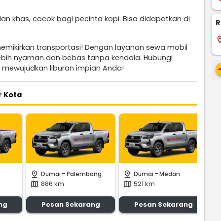
an khas, cocok bagi pecinta kopi. Bisa didapatkan di
R
locati
memikirkan transportasi! Dengan layanan sewa mobil
 lebih nyaman dan bebas tanpa kendala. Hubungi
re
 mewujudkan liburan impian Anda!
r Kota
-
-
pin_drop
pin_drop
pin_
Dumai
Palembang
Dumai
Medan
886 km
521 km
map
map
m
ng
Pesan Sekarang
Pesan Sekarang