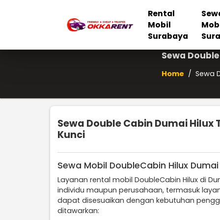
Rental
Sew
Mobil
Mob
Surabaya
Sur
Sewa Double 
Home
/
Sewa D
Sewa Double Cabin Dumai Hilux 
Kunci
Sewa Mobil DoubleCabin Hilux Dumai
Layanan rental mobil DoubleCabin Hilux di Du
individu maupun perusahaan, termasuk laya
dapat disesuaikan dengan kebutuhan penggu
ditawarkan: