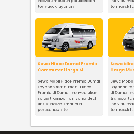
individu maupun perusahaan,
individu m
termasuk layanan ...
termasuk l ..
Sewa Hiace Dumai Premio
Sewa blin
Commuter Harga M..
Harga Mura
Sewa Mobil Hiace Premio Dumai
Sewa Mobil 
Layanan rental mobil Hiace
Layanan ren
Premio di Dumai menyediakan
di Dumai me
solusi transportasi yang ideal
transportas
untuk individu maupun
individu m
perusahaan, te ...
termasuk l ..