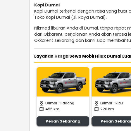
Kopi Dumai
Kopi Dumai terkenal dengan rasa yang kuat d
Toko Kopi Dumai (Jl. Raya Dumai).
Nikmati liburan Anda di Dumai, tanpa repot 
dari Okkarent, perjalanan Anda akan terasa
Okkarent sekarang dan kami siap membantu
Layanan Harga Sewa Mobil Hilux Dumai Lua
-
-
pin_drop
pin_drop
Dumai
Padang
Dumai
Riau
455 km
220 km
map
map
Pesan Sekarang
Pesan Sekara