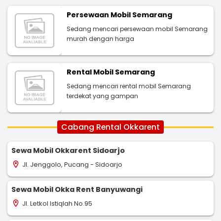
Persewaan Mobil Semarang
Sedang mencari persewaan mobil Semarang
murah dengan harga
Rental Mobil Semarang
Sedang mencari rental mobil Semarang
terdekat yang gampan
Cabang Rental Okkarent
Sewa Mobil Okkarent Sidoarjo
Jl. Jenggolo, Pucang - Sidoarjo
location_on
Sewa Mobil Okka Rent Banyuwangi
Jl. Letkol Istiqlah No.95
location_on