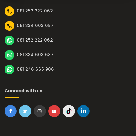
081 252 222 062
081 334 603 687
081 252 222 062
081 334 603 687
081 246 665 906
Connect with us