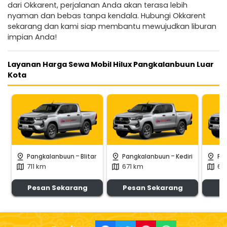
dari Okkarent, perjalanan Anda akan terasa lebih
nyaman dan bebas tanpa kendala. Hubungi Okkarent
sekarang dan kami siap membantu mewujudkan liburan
impian Anda!
Layanan Harga Sewa Mobil Hilux Pangkalanbuun Luar
Kota
-
-
pin_drop
pin_drop
pin_drop
Pangkalanbuun
Blitar
Pangkalanbuun
Kediri
Pa
711 km
671 km
64
map
map
map
Pesan Sekarang
Pesan Sekarang
P