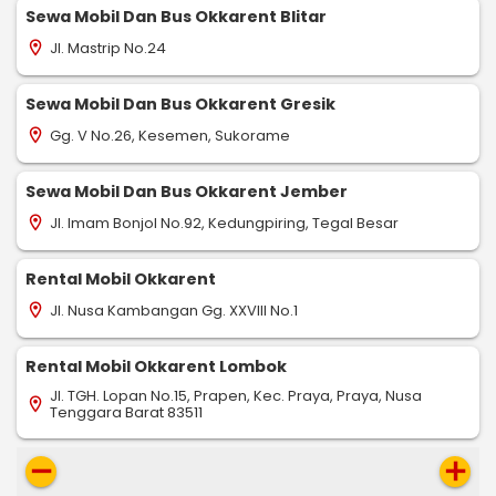
Sewa Mobil Dan Bus Okkarent Blitar
Jl. Mastrip No.24
location_on
Sewa Mobil Dan Bus Okkarent Gresik
Gg. V No.26, Kesemen, Sukorame
location_on
Sewa Mobil Dan Bus Okkarent Jember
Jl. Imam Bonjol No.92, Kedungpiring, Tegal Besar
location_on
Rental Mobil Okkarent
Jl. Nusa Kambangan Gg. XXVIII No.1
location_on
Rental Mobil Okkarent Lombok
Jl. TGH. Lopan No.15, Prapen, Kec. Praya, Praya, Nusa
location_on
Tenggara Barat 83511
remove
add