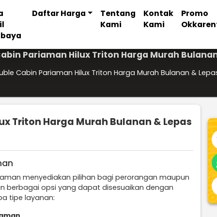
a
Daftar Harga
Tentang
Kontak
Promo
il
Kami
Kami
Okkaren
abaya
abin Pariaman Hilux Triton Harga Murah Bulanan
ble Cabin Pariaman Hilux Triton Harga Murah Bulanan & Lepa
ux Triton Harga Murah Bulanan & Lepas
man
ariaman menyediakan pilihan bagi perorangan maupun
n berbagai opsi yang dapat disesuaikan dengan
a tipe layanan:
riaman