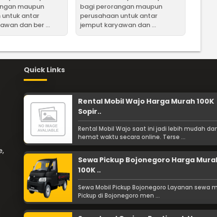
angan maupun
bagi perorangan maupun
 untuk antar
perusahaan untuk antar
awan dan ber ...
jemput karyawan dan ...
Quick Links
Rental Mobil Wajo Harga Murah 100K
Sopir..
Rental Mobil Wajo saat ini jadi lebih mudah da
hemat waktu secara online. Terse ...
e,
Sewa Pickup Bojonegoro Harga Mura
100K ..
Sewa Mobil Pickup Bojonegoro Layanan sewa m
Pickup di Bojonegoro men ...