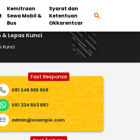
Kemitraan
Syarat dan
search
t
Sewa Mobil &
Ketentuan
Bus
Okkarentcar
 & Lepas Kunci
s Kunci
Fast Response
081 246 665 906
081 334 603 687
admin@example.com