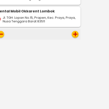
ental Mobil Okkarent Lombok
Jl. TGH. Lopan No.15, Prapen, Kec. Praya, Praya,
on_on
Nusa Tenggara Barat 83511
move
add