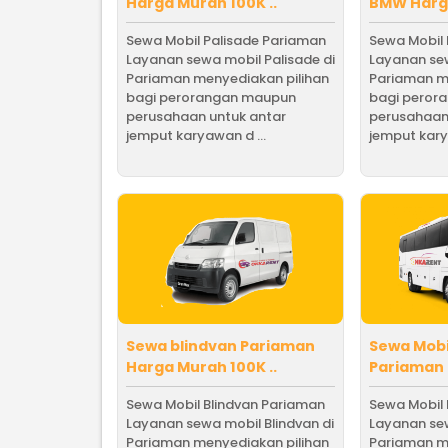
Harga Murah 100K ..
BMW Harga
Sewa Mobil Palisade Pariaman
Sewa Mobil
Layanan sewa mobil Palisade di
Layanan sew
Pariaman menyediakan pilihan
Pariaman m
bagi perorangan maupun
bagi peror
perusahaan untuk antar
perusahaan
jemput karyawan d ...
jemput kary
Sewa blindvan Pariaman
Sewa Mob
Harga Murah 100K ..
Pariaman 
Sewa Mobil Blindvan Pariaman
Sewa Mobil
Layanan sewa mobil Blindvan di
Layanan se
Pariaman menyediakan pilihan
Pariaman m