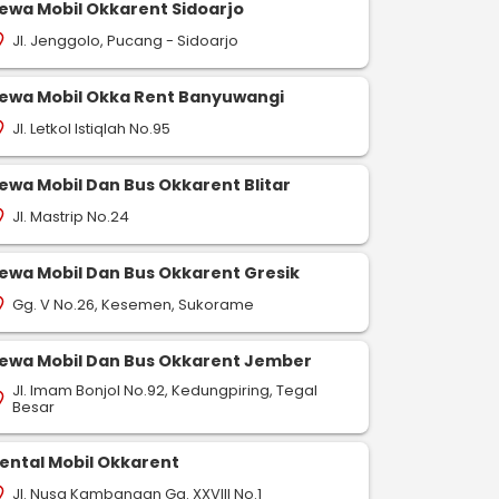
ewa Mobil Okkarent Sidoarjo
-
-
drop
pin_drop
pin_drop
Pariaman
Medan
Pariaman
Jambi
Pariaman
Jl. Jenggolo, Pucang - Sidoarjo
on_on
721 km
566 km
467 km
ap
map
map
Pesan Sekarang
Pesan Sekarang
Pesan S
ewa Mobil Okka Rent Banyuwangi
Jl. Letkol Istiqlah No.95
on_on
ewa Mobil Dan Bus Okkarent Blitar
Jl. Mastrip No.24
on_on
ewa Mobil Dan Bus Okkarent Gresik
Gg. V No.26, Kesemen, Sukorame
on_on
ewa Mobil Dan Bus Okkarent Jember
Jl. Imam Bonjol No.92, Kedungpiring, Tegal
on_on
Besar
ental Mobil Okkarent
Jl. Nusa Kambangan Gg. XXVIII No.1
on_on