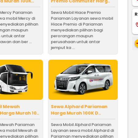
 Murah 100K..
Premio Commuter Harg..
 Mercy Pariaman
Sewa Mobil Hiace Premio
R
a mobil Mercy di
Pariaman Layanan sewa mobil
enyediakan pilihan
Hiace Premio di Pariaman
locati
angan maupun
menyediakan pilihan bagi
 untuk antar
perorangan maupun
awan dan ber ...
perusahaan untuk antar
re
jemput ka ...
il Mewah
Sewa Alphard Pariaman
Harga Murah 10..
Harga Murah 100K D..
 Mewah Pariaman
Sewa Mobil Alphard Pariaman
wa mobil Mewah di
Layanan sewa mobil Alphard di
enyediakan pilihan
Pariaman menyediakan pilihan