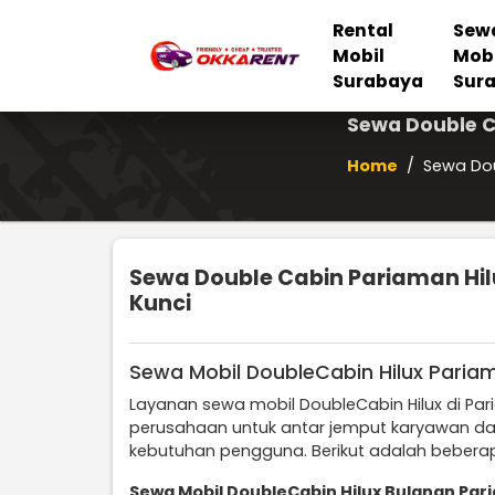
Rental
Sew
Mobil
Mob
Surabaya
Sur
Sewa Double C
Home
/
Sewa Dou
Sewa Double Cabin Pariaman Hil
Kunci
Sewa Mobil DoubleCabin Hilux Paria
Layanan sewa mobil DoubleCabin Hilux di P
perusahaan untuk antar jemput karyawan da
kebutuhan pengguna. Berikut adalah beberap
Sewa Mobil DoubleCabin Hilux Bulanan Pa