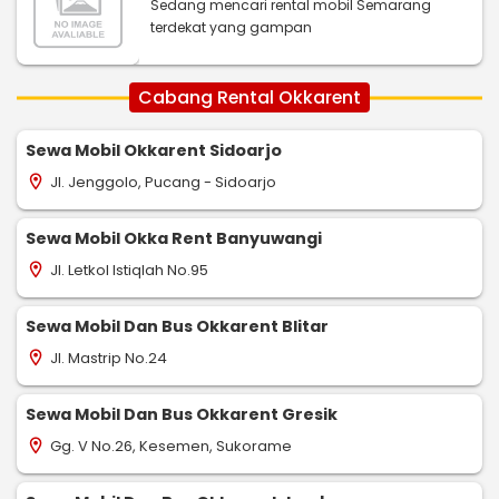
Sedang mencari rental mobil Semarang
terdekat yang gampan
Cabang Rental Okkarent
Sewa Mobil Okkarent Sidoarjo
Jl. Jenggolo, Pucang - Sidoarjo
location_on
Sewa Mobil Okka Rent Banyuwangi
Jl. Letkol Istiqlah No.95
location_on
Sewa Mobil Dan Bus Okkarent Blitar
Jl. Mastrip No.24
location_on
Sewa Mobil Dan Bus Okkarent Gresik
Gg. V No.26, Kesemen, Sukorame
location_on