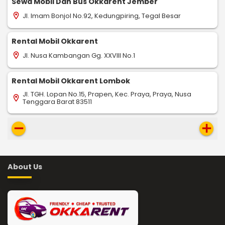
Sewa Mobil Dan Bus Okkarent Jember
Jl. Imam Bonjol No.92, Kedungpiring, Tegal Besar
location_on
Rental Mobil Okkarent
Jl. Nusa Kambangan Gg. XXVIII No.1
location_on
Rental Mobil Okkarent Lombok
Jl. TGH. Lopan No.15, Prapen, Kec. Praya, Praya, Nusa
location_on
Tenggara Barat 83511
remove
add
About Us