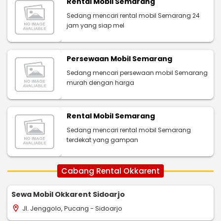
Rental Mobil Semarang
Sedang mencari rental mobil Semarang 24
jam yang siap mel
Persewaan Mobil Semarang
Sedang mencari persewaan mobil Semarang
murah dengan harga
Rental Mobil Semarang
Sedang mencari rental mobil Semarang
terdekat yang gampan
Cabang Rental Okkarent
Sewa Mobil Okkarent Sidoarjo
Jl. Jenggolo, Pucang - Sidoarjo
location_on