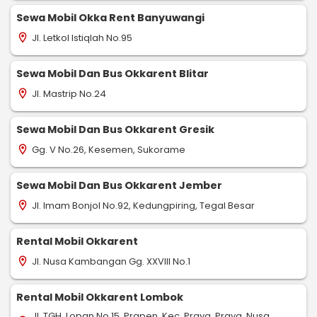
Sewa Mobil Okka Rent Banyuwangi
Jl. Letkol Istiqlah No.95
location_on
Sewa Mobil Dan Bus Okkarent Blitar
Jl. Mastrip No.24
location_on
Sewa Mobil Dan Bus Okkarent Gresik
Gg. V No.26, Kesemen, Sukorame
location_on
Sewa Mobil Dan Bus Okkarent Jember
Jl. Imam Bonjol No.92, Kedungpiring, Tegal Besar
location_on
Rental Mobil Okkarent
Jl. Nusa Kambangan Gg. XXVIII No.1
location_on
Rental Mobil Okkarent Lombok
Jl. TGH. Lopan No.15, Prapen, Kec. Praya, Praya, Nusa