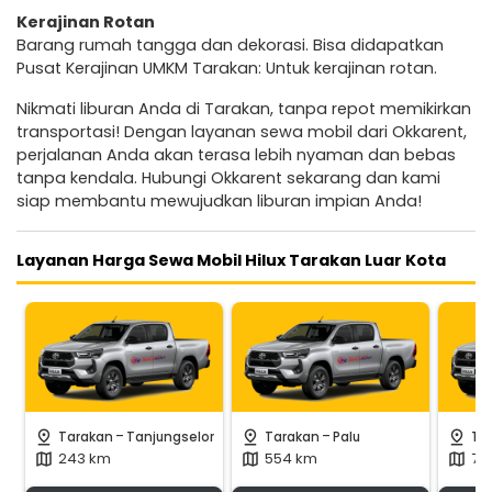
Kerajinan Rotan
Barang rumah tangga dan dekorasi. Bisa didapatkan
Pusat Kerajinan UMKM Tarakan: Untuk kerajinan rotan.
Nikmati liburan Anda di Tarakan, tanpa repot memikirkan
transportasi! Dengan layanan sewa mobil dari Okkarent,
perjalanan Anda akan terasa lebih nyaman dan bebas
tanpa kendala. Hubungi Okkarent sekarang dan kami
siap membantu mewujudkan liburan impian Anda!
Layanan Harga Sewa Mobil Hilux Tarakan Luar Kota
-
-
pin_drop
pin_drop
pin_drop
Tarakan
Tanjungselor
Tarakan
Palu
Ta
243 km
554 km
78
map
map
map