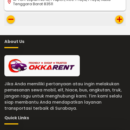
location_on
Tenggara Barat 83511
remove
add
About Us
Jika Anda memiliki pertanyaan atau ingin melakukan
pemesanan sewa mobil, elf, hiace, bus, angkutan, truk,
jangan ragu untuk menghubungi kami. Tim kami selalu
siap membantu Anda mendapatkan layanan
transportasi terbaik di Surabaya.
Quick Links