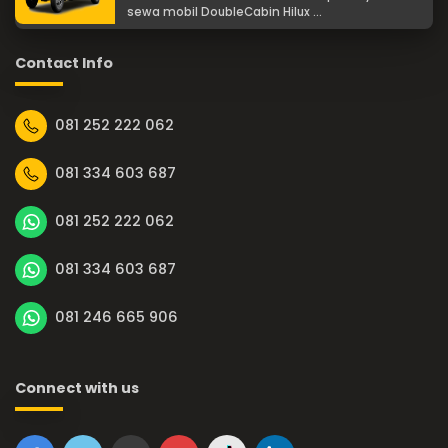
sewa mobil DoubleCabin Hilux ...
Contact Info
081 252 222 062
081 334 603 687
081 252 222 062
081 334 603 687
081 246 665 906
Connect with us